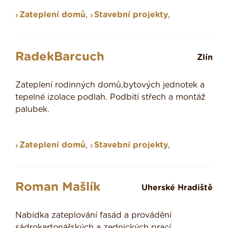
Zateplení domů
,
Stavební projekty
,
RadekBarcuch
Zlín
Zateplení rodinných domů,bytových jednotek a
tepelné izolace podlah. Podbití střech a montáž
palubek.
Zateplení domů
,
Stavební projekty
,
Roman Mašlík
Uherské Hradiště
Nabídka zateplování fasád a provádění
sádrokartonářských a zednických prací.