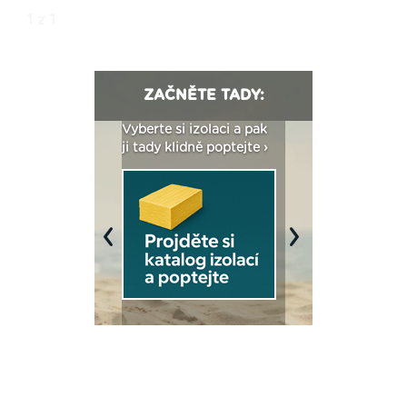
1 z 1
ZAČNĚTE TADY:
: Fasády ETICS a
Vyberte si izolaci a pak
Vytvořte si vizualiz
dstatné v kostce ›
ji tady klidně poptejte ›
fasády ›
Previous
Next