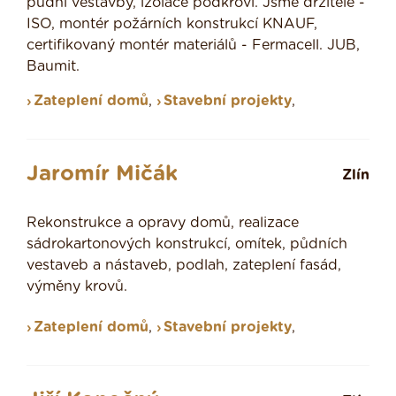
půdní vestavby, izolace podkroví. Jsme držitelé -
ISO, montér požárních konstrukcí KNAUF,
certifikovaný montér materiálů - Fermacell. JUB,
Baumit.
Zateplení domů
,
Stavební projekty
,
Jaromír Mičák
Zlín
Rekonstrukce a opravy domů, realizace
sádrokartonových konstrukcí, omítek, půdních
vestaveb a nástaveb, podlah, zateplení fasád,
výměny krovů.
Zateplení domů
,
Stavební projekty
,