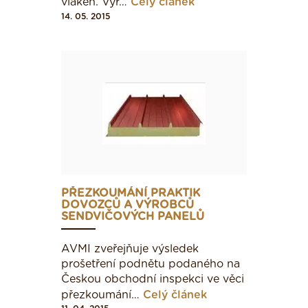
vláken. Vyr…
Celý článek
14. 05. 2015
PŘEZKOUMÁNÍ PRAKTIK
DOVOZCŮ A VÝROBCŮ
SENDVIČOVÝCH PANELŮ
AVMI zveřejňuje výsledek
prošetření podnětu podaného na
Českou obchodní inspekci ve věci
přezkoumání…
Celý článek