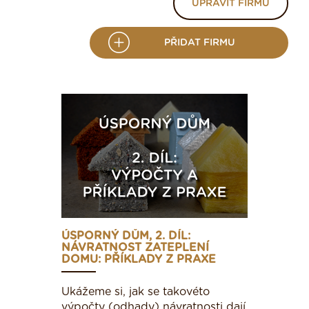
UPRAVIT FIRMU
PŘIDAT FIRMU
ÚSPORNÝ DŮM, 2. DÍL:
NÁVRATNOST ZATEPLENÍ
DOMU: PŘÍKLADY Z PRAXE
Ukážeme si, jak se takovéto
výpočty (odhady) návratnosti dají