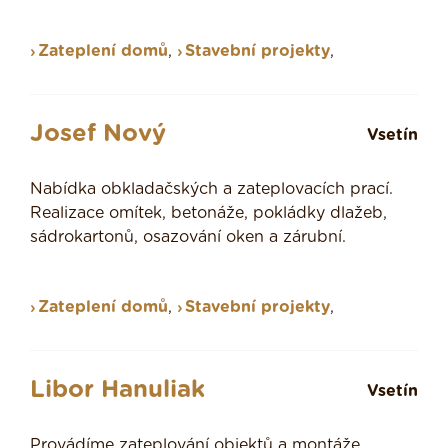
Zateplení domů
,
Stavební projekty
,
Josef Nový
Vsetín
Nabídka obkladačských a zateplovacích prací.
Realizace omítek, betonáže, pokládky dlažeb,
sádrokartonů, osazování oken a zárubní.
Zateplení domů
,
Stavební projekty
,
Libor Hanuliak
Vsetín
Provádíme zateplování objektů a montáže