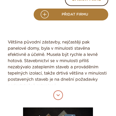
PŘIDAT FIRMU
Většina původní zástavby, nejčastěji pak
panelové domy, byla v minulosti stavěna
efektivně a účelně. Musela být rychle a levně
hotová. Stavebnictví se v minulosti příliš
nezabývalo zateplením staveb a prováděním
tepelných izolací, takže drtivá většina v minulosti
postavených staveb je na dnešní požadavky
nedostatečně zateplená.
Proto můžete v dnešní době vídat čím dál častěji,
většinou u panelových domů, lešení a stavební
firmy provádějící zateplovací práce. Starší domy
už navíc neodpovídají evropské normě o