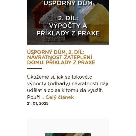
zateplení budov a konstrukcí.
TEPELNĚ IZOLAČNÍ
MATERIÁLY NA ZATEPLENÍ
ÚSPORNÝ DŮM, 2. DÍL:
Na
NÁVRATNOST ZATEPLENÍ
DOMU: PŘÍKLADY Z PRAXE
Ukážeme si, jak se takovéto
výpočty (odhady) návratnosti dají
udělat a co se k tomu dá využít.
Použi…
Celý článek
21. 01. 2025