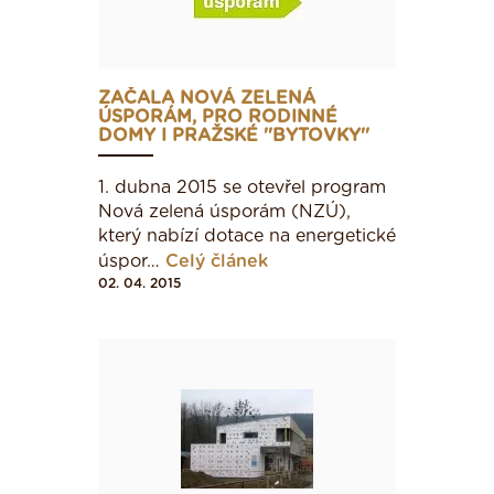
taková okna, která budou pro Vás optimální.
Okna jsou většinou dodávána s pěti nebo
šestikomorovým systémem ovšem lze si objednat
i jiný druh.
ZAČALA NOVÁ ZELENÁ
ÚSPORÁM, PRO RODINNÉ
DOMY I PRAŽSKÉ ''BYTOVKY''
CO UDĚLAT PŘED ZATEPLENÍM
1. dubna 2015 se otevřel program
FASÁDY
Nová zelená úsporám (NZÚ),
který nabízí dotace na energetické
Před zateplením
úspor…
Celý článek
je nutné upravit
02. 04. 2015
stávající povrch
konstrukce.
Starou zvětralou
omítku je potřeba
oškrábat a
nahradit ji
omítkou novou.