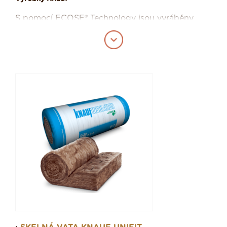
S pomocí ECOSE® Technology jsou vyráběny
produkty Knauf Insulation ze skelné vlny. Jde o
materiál, který má velmi dobré až nadstandardní
tepelně-izolační vlastnosti. Původní surovinou
pro výrobu skelné vlny je skleněný střep.
Produkty ze skelných minerálních vláken jsou
vyráběny v rolích i deskách. Výrobky ze skelné
minerální vlny jsou snadno stlačitelné. Výhodou
je tedy jejich velké množství v malém balení, což
usnadňuje i jejich převoz. Stlačením výrobky
neztrácí své vlastnosti, snadno obnovují svoji
původní tloušťku.
Kromě izolací ze skelné a
kamenné
vlny(Nobasil)
a
foukané minerální izolace
Nobadrap
nabízí spolecnost Knauf i izoalce z
extrudovaného a expandovaného polystyrenu,
dřevocementové desky
Heraklith
a také