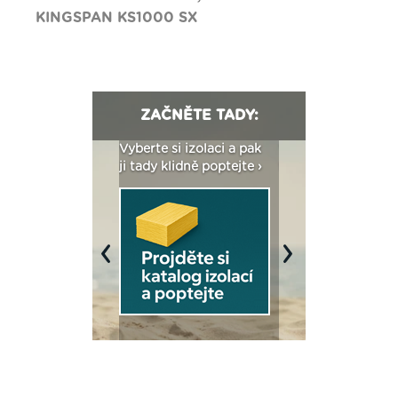
KINGSPAN KS1000 SX
ZAČNĚTE TADY:
: Fasády ETICS a
Vyberte si izolaci a pak
Vytvořte si vizualiz
dstatné v kostce ›
ji tady klidně poptejte ›
fasády ›
Previous
Next