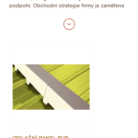
podpoře. Obchodní strategie firmy je zaměřena
na energetickou citlivost odvětví stavitelství a
zvyšující se nároky, ohledně moderní výstavby.
Tato Irská firma se od roku 1980 zabývá mimo
jiné i výrobou izolačních panelů a izolačních
výrobků. Od roku 1990 firma rozšířila svoji
působnost i na Český, Německý, Polský a
Maďarský trh. Společnost Kingspan a.s. se
zabývá výrobou
polyisokyanurátových, PIR
izolací a sendvičových desek.
Panely této firmy nepodléhají napadení plísněmi,
houbami ani hmyzem. Z panelů se neuvolňují
žádné zdraví škodlivé látky. Panely nešíří požár
po povrchu, ze střešních panelů neodpadávají
ani neskapávají hořící ani nehořící částice.