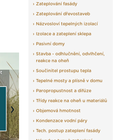
Zateplování fasády
Zateplování dřevostaveb
Názvosloví tepelných izolací
Izolace a zateplení sklepa
Pasivní domy
Stavba - odhlučnění, odvlhčení,
reakce na oheň
Součinitel prostupu tepla
t
Seriál: Fasády ETICS a
Vyberte si izolaci a pak
Vytvořte
vše podstatné v kostce ›
ji tady klidně poptejte ›
fasády ›
Tepelné mosty a plísně v domu
Paropropustnost a difúze
Třídy reakce na oheň u materiálů
Objemová hmotnost
Next
Kondenzace vodní páry
Tech. postup zateplení fasády