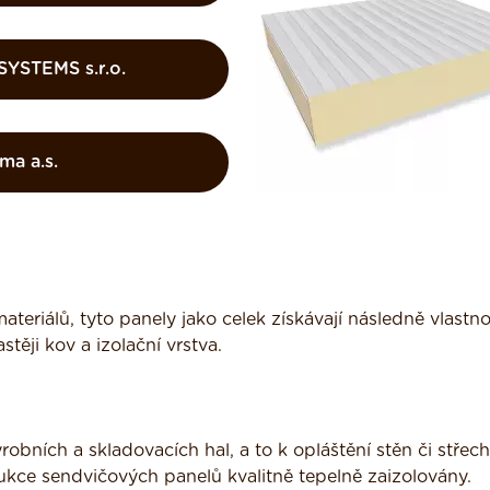
SYSTEMS s.r.o.
ma a.s.
teriálů, tyto panely jako celek získávají následně vlastno
ěji kov a izolační vrstva.
obních a skladovacích hal, a to k opláštění stěn či střech
ukce sendvičových panelů kvalitně tepelně zaizolovány.