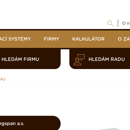
O n
ACÍ SYSTÉMY
FIRMY
KALKULÁTOR
O Z
HLEDÁM FIRMU
HLEDÁM RADU
sky
ngspan a.s.