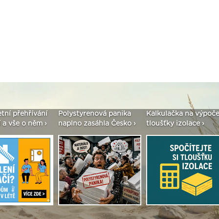
etní přehřívání
Polystyrenová panika
Kalkulačka na výpoče
 a vše o něm ›
naplno zasáhla Česko ›
tloušťky izolace ›