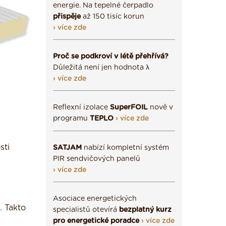
energie. Na tepelné čerpadlo
přispěje
až 150 tisíc korun
› více zde
Proč se podkroví v létě přehřívá?
Důležitá není jen hodnota λ
› více zde
Reflexní izolace
SuperFOIL
nově v
programu
TEPLO
› více zde
sti
SATJAM
nabízí kompletní systém
PIR sendvičových panelů
› více zde
Asociace energetických
. Takto
specialistů otevírá
bezplatný kurz
pro energetické poradce
› více zde