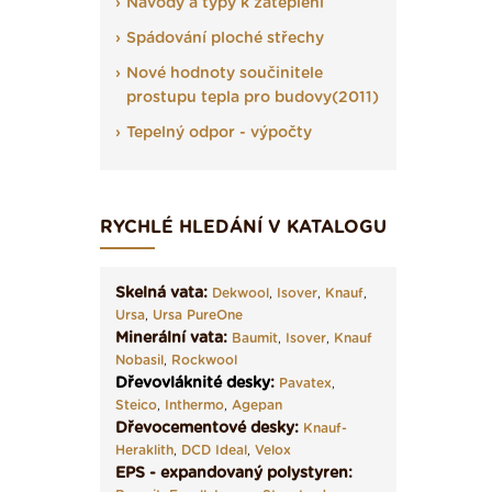
Návody a typy k zateplení
Spádování ploché střechy
Nové hodnoty součinitele
prostupu tepla pro budovy(2011)
Tepelný odpor - výpočty
RYCHLÉ HLEDÁNÍ V KATALOGU
Skelná vata:
Dekwool
,
Isover
,
Knauf
,
Ursa
,
Ursa PureOne
Minerální vata:
Baumit
,
Isover
,
Knauf
Nobasil
,
Rockwool
Dřevovláknité desky
:
Pavatex
,
Steico
,
Inthermo
,
Agepan
Dřevocementové desky:
Knauf-
Heraklith
,
DCD Ideal
,
Velox
EPS - expandovaný polystyren: