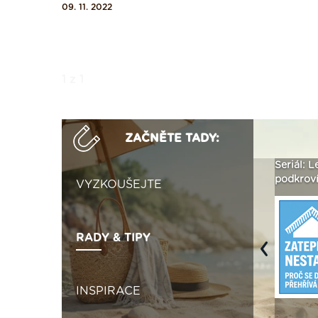
09. 11. 2022
1 z 1
ZAČNĚTE TADY:
ak
Vytvořte si vizualizaci
Není polystyren? My ho
Seriál: L
 ›
fasády ›
seženeme! ›
podkroví
VYZKOUŠEJTE
RADY & TIPY
Previous
INSPIRACE