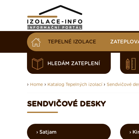
TEPELNÉ IZOLACE
ZATEPLOV
HLEDÁM ZATEPLENÍ
›
›
›
Home
Katalog Tepelných izolací
Sendvičové de
SENDVIČOVÉ DESKY
Satjam
Ki