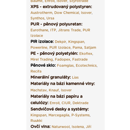
Baumit
,
Enroll
,
Isover
,
Styrotrade
XPS - extrudovaný polystyren:
Austrotherm
,
Dow Chemical
,
Isover
,
Synthos
,
Ursa
PUR - pěnový polyuretan:
Eurothane
,
ITP
,
Jitrans Trade
,
PUR
Izolace
PIR izolace
:
Dekpir
,
Kingspan
,
Powerline
,
PUR Izolace
,
Pama,
Satjam
PE - pěnový polyetylén:
Ekoflex
,
Mirel Trading
,
Fadopex
,
Fastrade
Pěnové sklo
:
Foamglas
,
Ecotechnics
,
Recifa
Minerální granuláty:
Lias
Materiály na bázi kamenné vlny:
Machstav
,
Knauf
,
Isover
Materiály na bázi papíru a
celulózy:
Enroll
,
CIUR
,
Dektrade
Sendvičové desky a systémy:
Kingspan
,
Marcegaglia
,
P-Systems
,
Ruukki
Ovčí vlna:
Naturwool
,
Isolena
,
Jiří