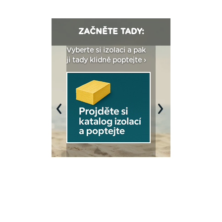
ZAČNĚTE TADY:
: Fasády ETICS a
Vyberte si izolaci a pak
Vytvořte si vizualiz
dstatné v kostce ›
ji tady klidně poptejte ›
fasády ›
Previous
Next