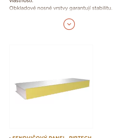
vlastnosti.
Obkladové nosné vrstvy garantují stabilitu.
Díky nízké hmotnosti se s panely snadno
manipuluje i bez těžkých zařízení. Smontované
panely mohou být bez poškození rozebrány a
opakovaně sestaveny.
V nabídce od firmy SATJAM naleznete panely o
tloušťce 40 až 220 milimetrů, ve standardních
stavebních šířkách 1 000, 1 050 a 1 150 milimetrů
a s variabilní délkou od 2 až po 16 metrů.