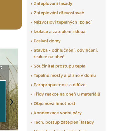
Zateplování fasády
Zateplování dřevostaveb
Názvosloví tepelných izolací
Izolace a zateplení sklepa
Pasivní domy
Stavba - odhlučnění, odvlhčení,
reakce na oheň
Součinitel prostupu tepla
t
Seriál: Fasády ETICS a
Vyberte si izolaci a pak
Vytvořte
vše podstatné v kostce ›
ji tady klidně poptejte ›
fasády ›
Tepelné mosty a plísně v domu
Paropropustnost a difúze
Třídy reakce na oheň u materiálů
Objemová hmotnost
Next
Kondenzace vodní páry
Tech. postup zateplení fasády