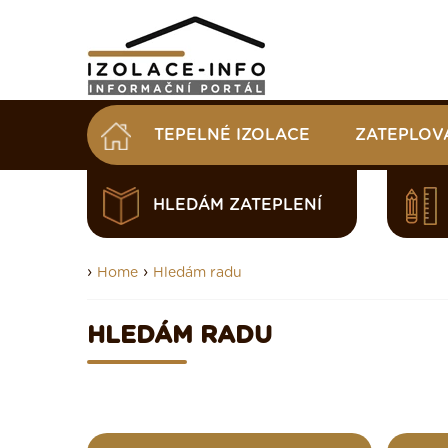
TEPELNÉ IZOLACE
ZATEPLOV
HLEDÁM ZATEPLENÍ
›
›
Home
Hledám radu
HLEDÁM RADU