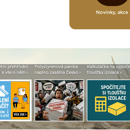
Novinky, akce
etní přehřívání
Polystyrenová panika
Kalkulačka na výpoče
 a vše o něm ›
naplno zasáhla Česko ›
tloušťky izolace ›