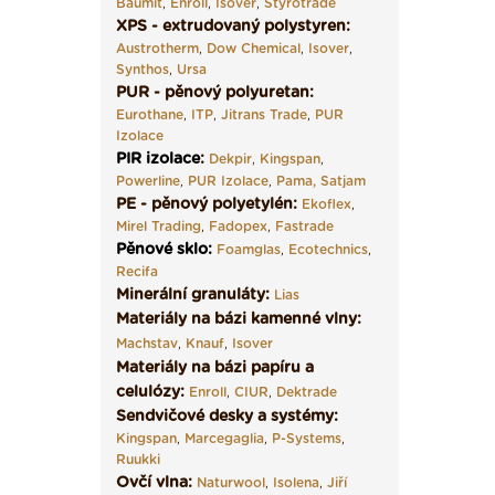
Baumit
,
Enroll
,
Isover
,
Styrotrade
XPS - extrudovaný polystyren:
Austrotherm
,
Dow Chemical
,
Isover
,
Synthos
,
Ursa
PUR - pěnový polyuretan:
Eurothane
,
ITP
,
Jitrans Trade
,
PUR
Izolace
PIR izolace
:
Dekpir
,
Kingspan
,
Powerline
,
PUR Izolace
,
Pama,
Satjam
PE - pěnový polyetylén:
Ekoflex
,
Mirel Trading
,
Fadopex
,
Fastrade
Pěnové sklo
:
Foamglas
,
Ecotechnics
,
Recifa
Minerální granuláty:
Lias
Materiály na bázi kamenné vlny:
Machstav
,
Knauf
,
Isover
Materiály na bázi papíru a
celulózy:
Enroll
,
CIUR
,
Dektrade
Sendvičové desky a systémy:
Kingspan
,
Marcegaglia
,
P-Systems
,
Ruukki
Ovčí vlna:
Naturwool
,
Isolena
,
Jiří