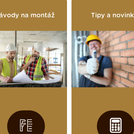
ávody na montáž
Tipy a novin