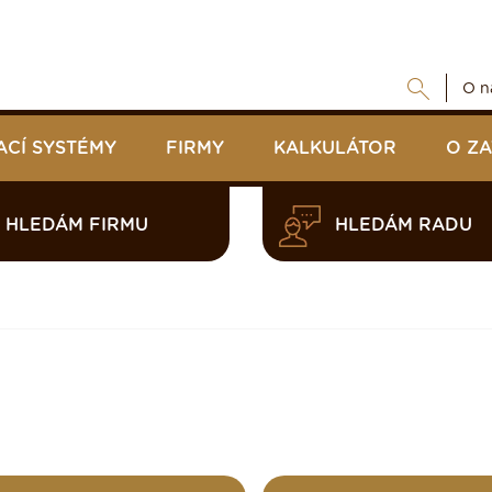
O n
ACÍ SYSTÉMY
FIRMY
KALKULÁTOR
O Z
HLEDÁM FIRMU
HLEDÁM RADU