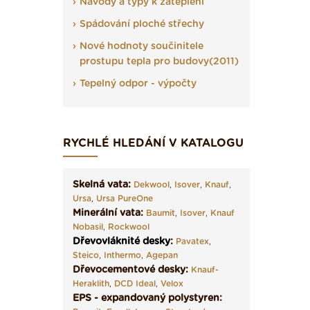
Návody a typy k zateplení
Spádování ploché střechy
Nové hodnoty součinitele
prostupu tepla pro budovy(2011)
Tepelný odpor - výpočty
RYCHLÉ HLEDÁNÍ V KATALOGU
Skelná vata:
Dekwool
,
Isover
,
Knauf
,
Ursa
,
Ursa PureOne
Minerální vata:
Baumit
,
Isover
,
Knauf
Nobasil
,
Rockwool
Dřevovláknité desky
:
Pavatex
,
Steico
,
Inthermo
,
Agepan
Dřevocementové desky:
Knauf-
Heraklith
,
DCD Ideal
,
Velox
EPS - expandovaný polystyren: