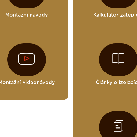
Montážní návody
Kalkulátor zatepl
Montážní videonávody
Články o izolací