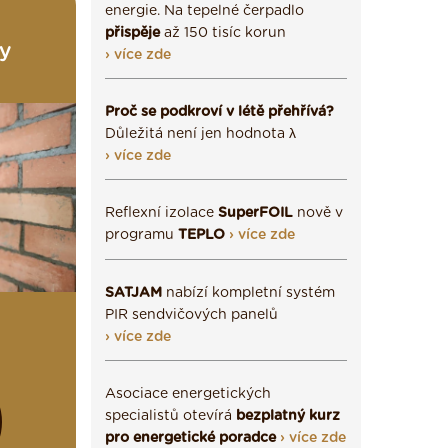
energie. Na tepelné čerpadlo
přispěje
až 150 tisíc korun
ky
› více zde
Proč se podkroví v létě přehřívá?
Důležitá není jen hodnota λ
› více zde
Reflexní izolace
SuperFOIL
nově v
programu
TEPLO
› více zde
SATJAM
nabízí kompletní systém
PIR sendvičových panelů
› více zde
Asociace energetických
specialistů otevírá
bezplatný kurz
pro energetické poradce
› více zde