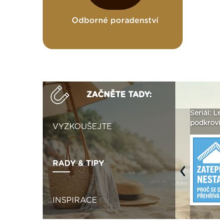
Odborné poradenství
ZAČNĚTE TADY:
ak
Vytvořte si vizualizaci
Není polystyren? My ho
Seriál: L
 ›
fasády ›
seženeme! ›
podkroví
VYZKOUŠEJTE
RADY & TIPY
Previous
INSPIRACE