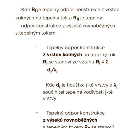
Kde
R
je tepelný odpor konstrukce z vrstev
I
kolmých na tepelný tok a
R
je tepelný
II
odpor konstrukce z výseků rovnoběžných
s tepelným tokem
Tepelný odpor konstrukce
¨
z vrstev kolmých
na tepelný tok
R
se stanoví ze vztahu
R
= Σ
I
I
d
/λ
j
j
Kde
d
je tloušťka j-té vrstvy a
λ
j
j
součinitel tepelné vodivosti j-té
vrstvy
Tepelný odpor konstrukce
¨
z výseků rovnoběžných
s tepelným tokem
R
se stanoví