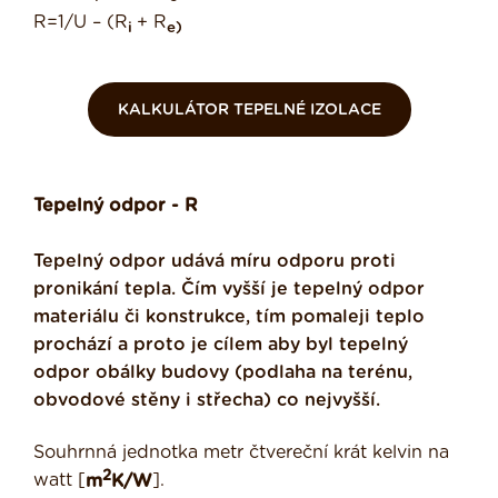
R=1/U – (R
+ R
i
e)
KALKULÁTOR TEPELNÉ IZOLACE
Tepelný odpor - R
Tepelný odpor udává míru odporu proti
pronikání tepla. Čím vyšší je tepelný odpor
materiálu či konstrukce, tím pomaleji teplo
prochází a proto je cílem aby byl tepelný
odpor obálky budovy (podlaha na terénu,
obvodové stěny i střecha) co nejvyšší.
Souhrnná jednotka metr čtvereční krát kelvin na
2
watt [
m
K/W
].