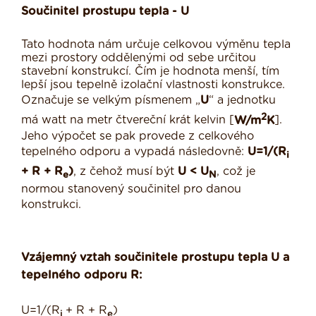
Součinitel prostupu tepla - U
Tato hodnota nám určuje celkovou výměnu tepla
mezi prostory oddělenými od sebe určitou
stavební konstrukcí. Čím je hodnota menší, tím
lepší jsou tepelně izolační vlastnosti konstrukce.
Označuje se velkým písmenem „
U
“ a jednotku
2
má watt na metr čtvereční krát kelvin [
W/m
K
].
Jeho výpočet se pak provede z celkového
tepelného odporu a vypadá následovně:
U=1/(R
i
+ R + R
)
, z čehož musí být
U
<
U
, což je
e
N
normou stanovený součinitel pro danou
konstrukci.
Vzájemný vztah součinitele prostupu tepla U a
tepelného odporu R:
U=1/(R
+ R + R
)
i
e