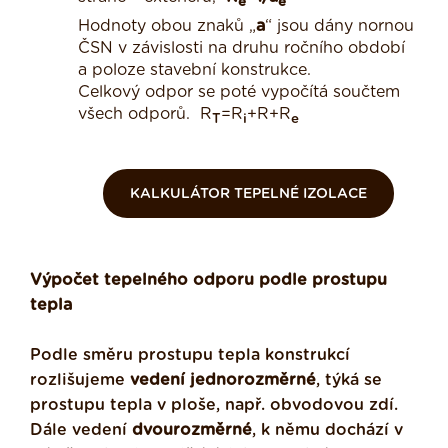
e
e
Hodnoty obou znaků „
a
“ jsou dány nornou
ČSN v závislosti na druhu ročního období
a poloze stavební konstrukce.
Celkový odpor se poté vypočítá součtem
všech odporů.
R
=R
+R+R
T
i
e
KALKULÁTOR TEPELNÉ IZOLACE
Výpočet tepelného odporu podle prostupu
tepla
Podle směru prostupu tepla konstrukcí
rozlišujeme
vedení jednorozměrné
, týká se
prostupu tepla v ploše, např. obvodovou zdí.
Dále vedení
dvourozměrné
, k němu dochází v