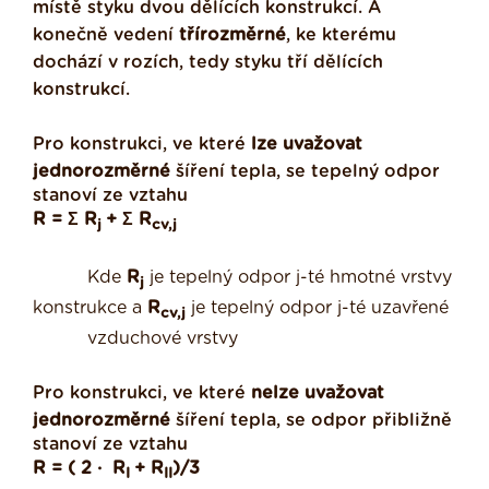
místě styku dvou dělících konstrukcí. A
konečně vedení
třírozměrné
, ke kterému
dochází v rozích, tedy styku tří dělících
konstrukcí.
Pro konstrukci, ve které
lze uvažovat
jednorozměrné
šíření tepla, se tepelný odpor
stanoví ze vztahu
R = Σ R
+ Σ R
j
cv,j
Kde
R
je tepelný odpor j-té hmotné vrstvy
j
konstrukce a
R
je tepelný odpor j-té uzavřené
cv,j
vzduchové vrstvy
Pro konstrukci, ve které
nelze uvažovat
jednorozměrné
šíření tepla, se odpor přibližně
stanoví ze vztahu
R = ( 2 ·
R
+ R
)/3
I
II