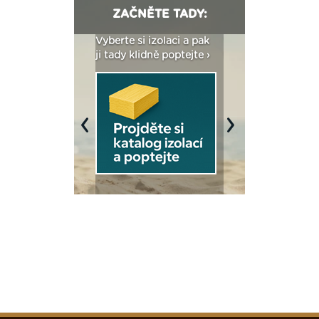
ZAČNĚTE TADY:
: Fasády ETICS a
Vyberte si izolaci a pak
Vytvořte si vizualiz
dstatné v kostce ›
ji tady klidně poptejte ›
fasády ›
Previous
Next