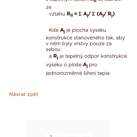
II
ze
vztahu
R
= Σ A
/ Σ (A
/ R
)
II
j
j
j
Kde
A
je plocha výseku
j
konstrukce stanoveného tak, aby
v něm byly vrstvy pouze za
sebou
a
R
je tepelný odpor konstrukce
j
výseku o ploše
A
pro
j
jednorozměrné šíření tepla
Návrat zpět