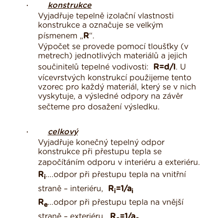
·
konstrukce
Vyjadřuje tepelně izolační vlastnosti
konstrukce a označuje se velkým
písmenem „
R
“.
Výpočet se provede pomocí tloušťky (v
metrech) jednotlivých materiálů a jejich
součinitelů tepelné vodivosti:
R=d/
l
. U
vícevrstvých konstrukcí použijeme tento
vzorec pro každý materiál, který se v nich
vyskytuje, a výsledné odpory na závěr
sečteme pro dosažení výsledku.
·
celkový
Vyjadřuje konečný tepelný odpor
konstrukce při přestupu tepla se
započítáním odporu v interiéru a exteriéru.
R
….odpor při přestupu tepla na vnitřní
i
straně – interiéru,
R
=1/
a
i
i
R
…odpor při přestupu tepla na vnější
e
straně – exteriéru,
R
=1/
a