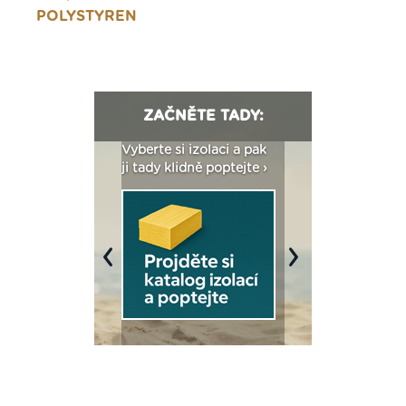
POLYSTYREN
ZAČNĚTE TADY:
: Fasády ETICS a
Vyberte si izolaci a pak
Vytvořte si vizualiz
dstatné v kostce ›
ji tady klidně poptejte ›
fasády ›
Previous
Next