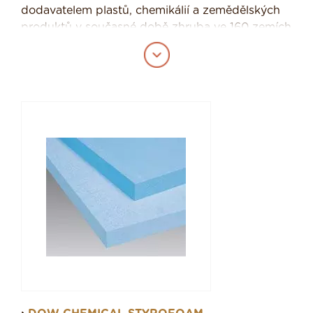
dodavatelem plastů, chemikálií a zemědělských
produktů v současné době zhruba ve 160 zemích
po celém světě. Značnou produkci společnosti
Dow jsou výrobky z plastů včetně polystyrenu,
polyuretanu, polyethylenu, polypropylenu a
syntetického kaučuku. Produkce Dow ve sféře
stavitelství dělá cca 25% jejich tržeb.
Zpracovat nabídku na zateplení