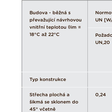
Budova - běžná s
Normov
převažující návrhovou
UN [W
vnitřní teplotou θim =
18°C až 22°C
Požad
UN,20
Typ konstrukce
Střecha plochá a
0,24
šikmá se sklonem do
45° včetně