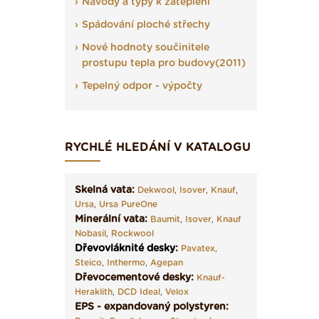
Návody a typy k zateplení
Spádování ploché střechy
Nové hodnoty součinitele
prostupu tepla pro budovy(2011)
Tepelný odpor - výpočty
RYCHLÉ HLEDÁNÍ V KATALOGU
Skelná vata:
Dekwool
,
Isover
,
Knauf
,
Ursa
,
Ursa PureOne
Minerální vata:
Baumit
,
Isover
,
Knauf
Nobasil
,
Rockwool
Dřevovláknité desky
:
Pavatex
,
Steico
,
Inthermo
,
Agepan
Dřevocementové desky:
Knauf-
Heraklith
,
DCD Ideal
,
Velox
EPS - expandovaný polystyren: