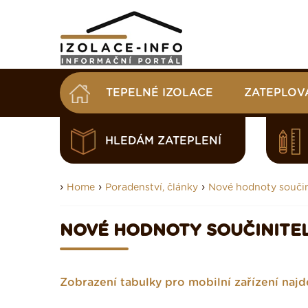
TEPELNÉ IZOLACE
ZATEPLOV
HLEDÁM ZATEPLENÍ
›
›
›
Home
Poradenství, články
Nové hodnoty součin
NOVÉ HODNOTY SOUČINITEL
Zobrazení tabulky pro mobilní zařízení najd