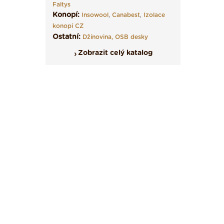
Faltys
Konopí:
Insowool
,
Canabest
,
Izolace
konopí CZ
Ostatní:
Džínovina,
OSB desky
Zobrazit celý katalog