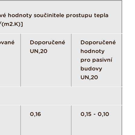
é hodnoty součinitele prostupu tepla
/(m2.K)]
ované
Doporučené
Doporučené
UN,20
hodnoty
pro pasivní
budovy
UN,20
0,16
0,15 - 0,10