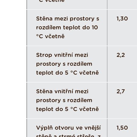
°C včetně
Stěna mezi prostory s
1,30
rozdílem teplot do 10
°C včetně
Strop vnitřní mezi
2,2
prostory s rozdílem
teplot do 5 °C včetně
Stěna vnitřní mezi
2,7
prostory s rozdílem
teplot do 5 °C včetně
Výplň otvoru ve vnější
1,50
stěně a strmé střeše, z