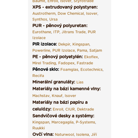
Baumit
,
Enroll
,
Isover
,
Styrotrade
XPS - extrudovaný polystyren:
Austrotherm
,
Dow Chemical
,
Isover
,
Synthos
,
Ursa
PUR - pěnový polyuretan:
Eurothane
,
ITP
,
Jitrans Trade
,
PUR
Izolace
PIR izolace
:
Dekpir
,
Kingspan
,
Powerline
,
PUR Izolace
,
Pama,
Satjam
PE - pěnový polyetylén:
Ekoflex
,
Mirel Trading
,
Fadopex
,
Fastrade
Pěnové sklo
:
Foamglas
,
Ecotechnics
,
Recifa
Minerální granuláty:
Lias
Materiály na bázi kamenné vlny:
Machstav
,
Knauf
,
Isover
Materiály na bázi papíru a
celulózy:
Enroll
,
CIUR
,
Dektrade
Sendvičové desky a systémy:
Kingspan
,
Marcegaglia
,
P-Systems
,
Ruukki
Ovčí vlna:
Naturwool
,
Isolena
,
Jiří