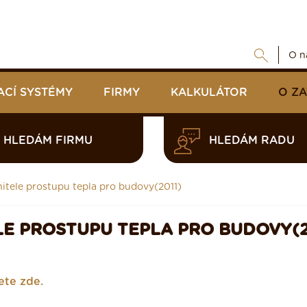
O n
ACÍ SYSTÉMY
FIRMY
KALKULÁTOR
O Z
HLEDÁM FIRMU
HLEDÁM RADU
itele prostupu tepla pro budovy(2011)
E PROSTUPU TEPLA PRO BUDOVY(2
ete zde.