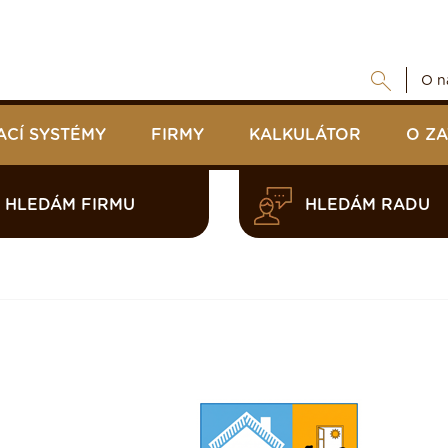
O n
ACÍ SYSTÉMY
FIRMY
KALKULÁTOR
O Z
HLEDÁM FIRMU
HLEDÁM RADU