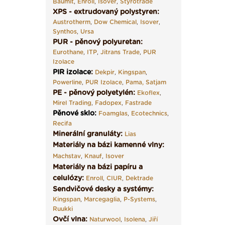
Baumit
,
Enroll
,
Isover
,
Styrotrade
XPS - extrudovaný polystyren:
Austrotherm
,
Dow Chemical
,
Isover
,
Synthos
,
Ursa
PUR - pěnový polyuretan:
Eurothane
,
ITP
,
Jitrans Trade
,
PUR
Izolace
PIR izolace
:
Dekpir
,
Kingspan
,
Powerline
,
PUR Izolace
,
Pama,
Satjam
PE - pěnový polyetylén:
Ekoflex
,
Mirel Trading
,
Fadopex
,
Fastrade
Pěnové sklo
:
Foamglas
,
Ecotechnics
,
Recifa
Minerální granuláty:
Lias
Materiály na bázi kamenné vlny:
Machstav
,
Knauf
,
Isover
Materiály na bázi papíru a
celulózy:
Enroll
,
CIUR
,
Dektrade
Sendvičové desky a systémy:
Kingspan
,
Marcegaglia
,
P-Systems
,
Ruukki
Ovčí vlna:
Naturwool
,
Isolena
,
Jiří