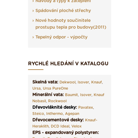
Návody a typy k zateplení
Spádování ploché střechy
Nové hodnoty součinitele
prostupu tepla pro budovy(2011)
Tepelný odpor - výpočty
RYCHLÉ HLEDÁNÍ V KATALOGU
Skelná vata:
Dekwool
,
Isover
,
Knauf
,
Ursa
,
Ursa PureOne
Minerální vata:
Baumit
,
Isover
,
Knauf
Nobasil
,
Rockwool
Dřevovláknité desky
:
Pavatex
,
Steico
,
Inthermo
,
Agepan
Dřevocementové desky:
Knauf-
Heraklith
,
DCD Ideal
,
Velox
EPS - expandovaný polystyren: