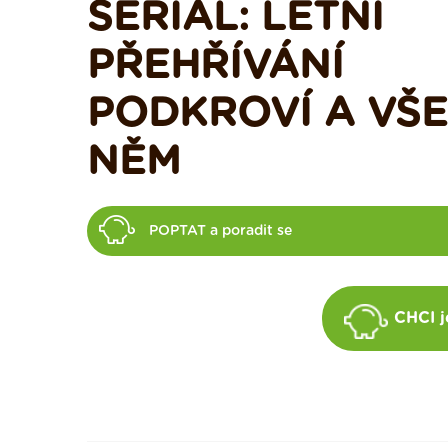
SERIÁL: LETNÍ
PŘEHŘÍVÁNÍ
PODKROVÍ A VŠE
NĚM
POPTAT a poradit se
CHCI j