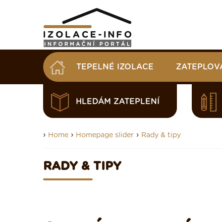
TEPELNÉ IZOLACE
ZATEPLOV
HLEDÁM ZATEPLENÍ
›
›
›
Home
Homepage slider
Rady & tipy
RADY & TIPY