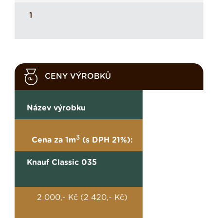
1
CENY VÝROBKŮ
Název výrobku
3
Cena za 1m
(s DPH 21%):
Knauf Classic 035
2 000,- Kč (2 420,- Kč)