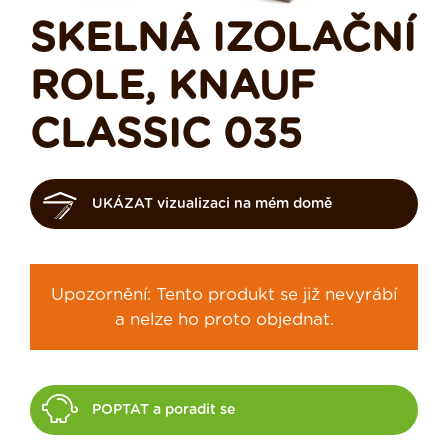
SKELNÁ IZOLAČNÍ
ROLE, KNAUF
CLASSIC 035
UKÁZAT vizualizaci na mém domě
Upozornění: Tento produkt se již nevyrábí
a nelze ho proto objednat.
POPTAT a poradit se