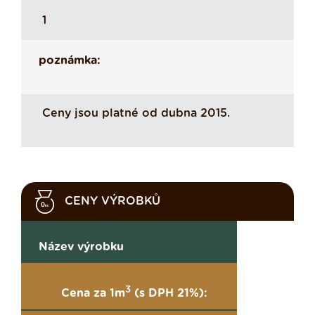
1
poznámka:
Ceny jsou platné od dubna 2015.
CENY VÝROBKŮ
Název výrobku
3
Cena za 1m
(s DPH 21%):