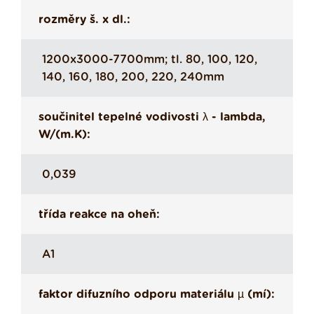
rozměry š. x dl.:
1200x3000-7700mm; tl. 80, 100, 120,
140, 160, 180, 200, 220, 240mm
součinitel tepelné vodivosti λ - lambda,
W/(m.K):
0,039
třída reakce na oheň:
A1
faktor difuzního odporu materiálu µ (mí):