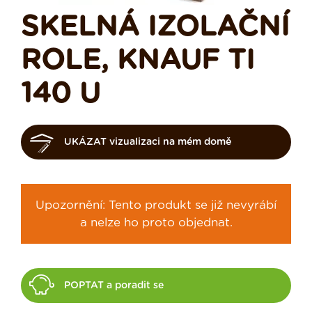
SKELNÁ IZOLAČNÍ
ROLE, KNAUF TI
140 U
UKÁZAT vizualizaci na mém domě
Upozornění: Tento produkt se již nevyrábí
a nelze ho proto objednat.
POPTAT a poradit se