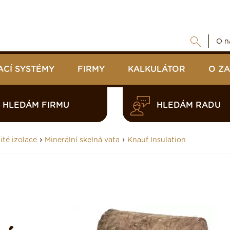
O n
ACÍ SYSTÉMY
FIRMY
KALKULÁTOR
O Z
HLEDÁM FIRMU
HLEDÁM RADU
›
›
ité izolace
Minerální skelná vata
Knauf Insulation