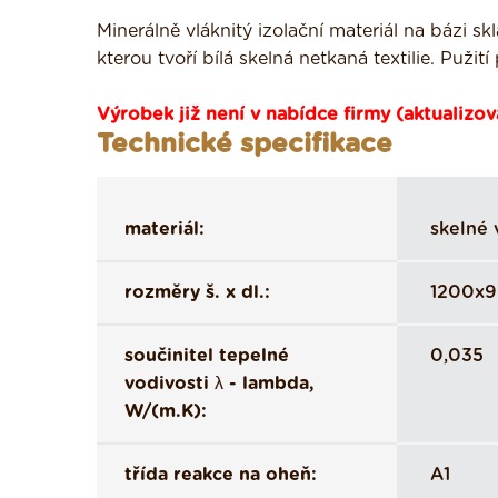
Minerálně vláknitý izolační materiál na bázi 
kterou tvoří bílá skelná netkaná textilie. Pužití
Výrobek již není v nabídce firmy (aktualizov
Technické specifikace
materiál:
skelné 
rozměry š. x dl.:
1200x9
součinitel tepelné
0,035
vodivosti λ - lambda,
W/(m.K):
třída reakce na oheň:
A1