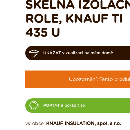
SKELNÁ IZOLAČN
ROLE, KNAUF TI
435 U
UKÁZAT vizualizaci na mém domě
Upozornění: Tento produkt
POPTAT a poradit se
výrobce:
KNAUF INSULATION, spol. s r.o.