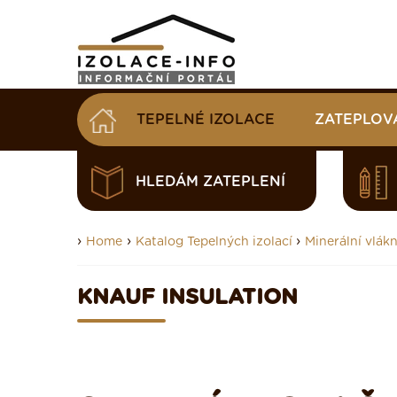
TEPELNÉ IZOLACE
ZATEPLOV
HLEDÁM ZATEPLENÍ
›
›
›
Home
Katalog Tepelných izolací
Minerální vlákn
KNAUF INSULATION