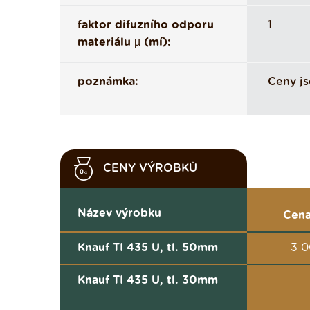
faktor difuzního odporu
1
materiálu µ (mí):
poznámka:
Ceny js
CENY VÝROBKŮ
Název výrobku
Cena
Knauf TI 435 U, tl. 50mm
3 0
Knauf TI 435 U, tl. 30mm