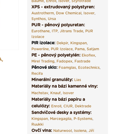
Baumit
,
Enroll
,
Isover
,
Styrotrade
XPS - extrudovaný polystyren:
Austrotherm
,
Dow Chemical
,
Isover
,
Synthos
,
Ursa
PUR - pěnový polyuretan:
Eurothane
,
ITP
,
Jitrans Trade
,
PUR
Izolace
PIR izolace
:
Dekpir
,
Kingspan
,
Powerline
,
PUR Izolace
,
Pama,
Satjam
PE - pěnový polyetylén:
Ekoflex
,
A,
Mirel Trading
,
Fadopex
,
Fastrade
Pěnové sklo
:
Foamglas
,
Ecotechnics
,
Recifa
Minerální granuláty:
Lias
Materiály na bázi kamenné vlny:
Machstav
,
Knauf
,
Isover
Materiály na bázi papíru a
celulózy:
Enroll
,
CIUR
,
Dektrade
Sendvičové desky a systémy:
Kingspan
,
Marcegaglia
,
P-Systems
,
Ruukki
Ovčí vlna:
Naturwool
,
Isolena
,
Jiří