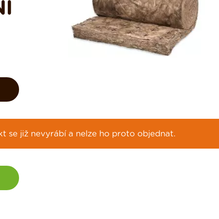
Í
 se již nevyrábí a nelze ho proto objednat.