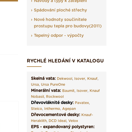
Návody a typy k zateplení
Spádování ploché střechy
Nové hodnoty součinitele
prostupu tepla pro budovy(2011)
Tepelný odpor - výpočty
RYCHLÉ HLEDÁNÍ V KATALOGU
Skelná vata:
Dekwool
,
Isover
,
Knauf
,
Ursa
,
Ursa PureOne
Minerální vata:
Baumit
,
Isover
,
Knauf
Nobasil
,
Rockwool
Dřevovláknité desky
:
Pavatex
,
Steico
,
Inthermo
,
Agepan
Dřevocementové desky:
Knauf-
Heraklith
,
DCD Ideal
,
Velox
EPS - expandovaný polystyren: