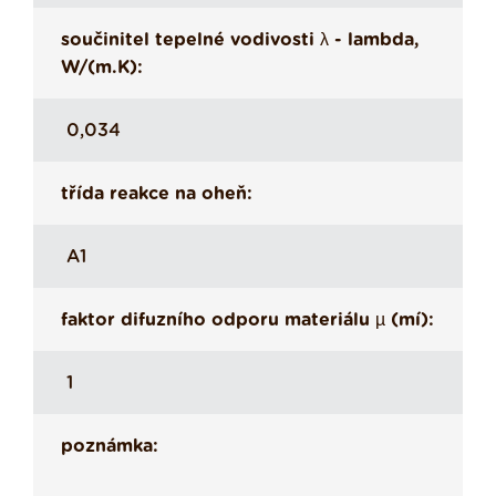
součinitel tepelné vodivosti λ - lambda,
W/(m.K):
0,034
třída reakce na oheň:
A1
faktor difuzního odporu materiálu µ (mí):
1
poznámka: