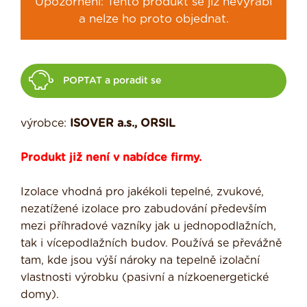
Upozornění: Tento produkt se již nevyrábí
a nelze ho proto objednat.
POPTAT a poradit se
výrobce:
ISOVER a.s., ORSIL
Produkt již není v nabídce firmy.
Izolace vhodná pro jakékoli tepelné, zvukové,
nezatížené izolace pro zabudování především
mezi příhradové vazníky jak u jednopodlažních,
tak i vícepodlažních budov. Používá se převážně
tam, kde jsou výší nároky na tepelně izolační
vlastnosti výrobku (pasivní a nízkoenergetické
domy).