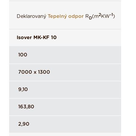
2
-1
Deklarovaný
Tepelný odpor
R
(m
KW
)
D
Isover MK-KF 10
100
7000 x 1300
9,10
163,80
2,90