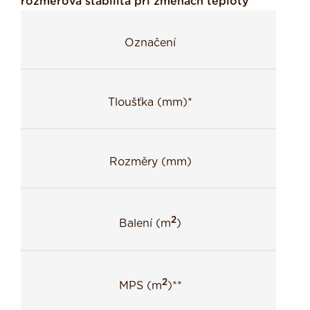
rozměrová stabilita při změnách teploty
Označení
Tloušťka (mm)*
Rozměry (mm)
2
Balení (m
)
2
MPS (m
)**