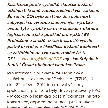
Klasifikace podle výsledků zkoušek požární
odolnosti kromě vzduchotechnických zařízení.
Šetřením ČOI bylo zjištěno, že společnosti
zabývající se výrobou stanovených výrobků
uvedli tyto výrobky na trh v souladu s platnou
legislativou a jako podklad pro vydání ES
Prohlášení o shodě (o vlastnostech) využili
platný protokol o klasifikaci požární odolnosti
se zatříděním do typu konstrukční části
DP1......
více k vyjádření ZDE
Ing. Jan Štěpánek,
ředitel České obchodní isnpekce Praha
Pro informaci dodáváme, že Technický a
zkušební ústav stavební Praha, s.p. (TZÚS) již
dne 22. března 2012 informoval všechny
společnosti, pro které byly dříve zpracovány PKO
- Protokoly o klasifikaci požární odolnosti na tyto
konstrukce, dopisem na nutnost překlasifikace