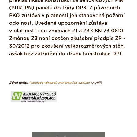
překlasifikace konstrukcí ze sendvičových PIR
(PUR,IPN) panelů do třídy DP3. Z původních
PKO zůstává v platnosti jen stanovená požární
odolnost. Uvedené upozornění zůstává
v platnosti i po změnách Z1 a Z3 ČSN 73 0810.
Změnou Z3 není dotčen zkušební předpis ZP -
30/2012 pro zkoušení velkorozměrových stěn,
avšak bez zatřídění do druhu konstrukce DP1.
Zdroj textu:
Asociace výrobců minerálních ozolaci
(AVMI)