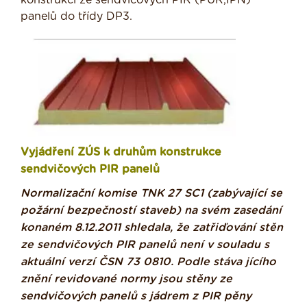
konstrukcí ze sendvičových PIR (PUR,IPN)
panelů do třídy DP3.
Vyjádření ZÚS k druhům konstrukce
sendvičových PIR panelů
Normalizační komise TNK 27 SC1 (zabývající se
požární bezpečností staveb) na svém zasedání
konaném 8.12.2011 shledala, že zatřiďování stěn
ze sendvičových PIR panelů není v souladu s
aktuální verzí ČSN 73 0810. Podle stáva jícího
znění revidované normy jsou stěny ze
sendvičových panelů s jádrem z PIR pěny