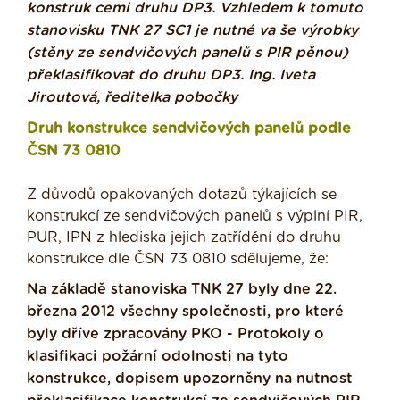
konstruk cemi druhu DP3. Vzhledem k tomuto
stanovisku TNK 27 SC1 je nutné va še výrobky
(stěny ze sendvičových panelů s PIR pěnou)
překlasifikovat do druhu DP3. Ing. Iveta
Jiroutová, ředitelka pobočky
Druh konstrukce sendvičových panelů podle
ČSN 73 0810
Z důvodů opakovaných dotazů týkajících se
konstrukcí ze sendvičových panelů s výplní PIR,
PUR, IPN z hlediska jejich zatřídění do druhu
konstrukce dle ČSN 73 0810 sdělujeme, že:
Na základě stanoviska TNK 27 byly dne 22.
března 2012 všechny společnosti, pro které
byly dříve zpracovány PKO - Protokoly o
klasifikaci požární odolnosti na tyto
konstrukce, dopisem upozorněny na nutnost