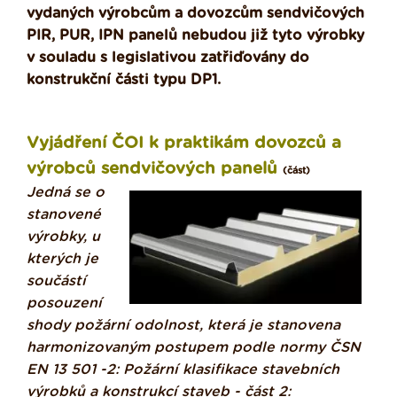
vydaných výrobcům a dovozcům sendvičových
PIR, PUR, IPN panelů nebudou již tyto výrobky
v souladu s legislativou zatřiďovány do
konstrukční části typu DP1.
Vyjádření ČOI k praktikám dovozců a
výrobců sendvičových panelů
(část)
Jedná se o
stanovené
výrobky, u
kterých je
součástí
posouzení
shody požární odolnost, která je stanovena
harmonizovaným postupem podle normy ČSN
EN 13 501 -2: Požární klasifikace stavebních
výrobků a konstrukcí staveb - část 2: