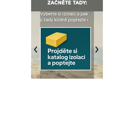
ZAČNĚTE TADY:
: Fasády ETICS a
Vyberte si izolaci a pak
Vytvořte si vizualiz
dstatné v kostce ›
ji tady klidně poptejte ›
fasády ›
Previous
Next