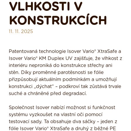
VLHKOSTI V
KONSTRUKCÍCH
11. 11. 2025
Patentovaná technologie Isover Vario® XtraSafe a
Isover Vario® KM Duplex UV zajišťuje, že vlhkost z
interiéru neproniká do konstrukce střechy ani
stěn. Díky proměnné parotěsnosti se fólie
přizpůsobují aktuálním podmínkám a umožňují
konstrukci „dýchat“ – podkroví tak zůstává trvale
suché a chráněné před degradací.
Společnost Isover nabízí možnost si funkčnost
systému vyzkoušet na vlastní oči pomocí
testovací sady. Ta obsahuje dva sáčky – jeden z
fólie Isover Vario® XtraSafe a druhý z běžné PE