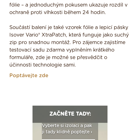
fólie – a jednoduchým pokusem ukazuje rozdíl v
ochraně proti vlhkosti během 24 hodin.
Součástí balení je také vzorek fólie a lepicí pásky
Isover Vario® XtraPatch, která funguje jako suchý
zip pro snadnou montáž. Pro zájemce zajistíme
testovací sadu zdarma vyplněním krátkého
formuláře, zde je možné se přesvědčit o
účinnosti technologie sami.
Poptávejte zde
ZAČNĚTE TADY:
: Fasády ETICS a
Vyberte si izolaci a pak
Vytvořte si vizualiz
dstatné v kostce ›
ji tady klidně poptejte ›
fasády ›