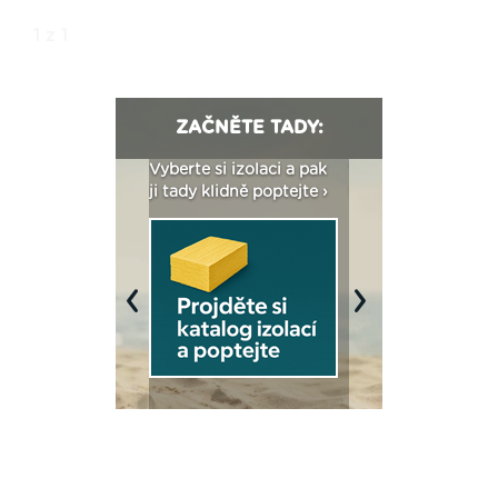
1 z 1
ZAČNĚTE TADY:
: Fasády ETICS a
Vyberte si izolaci a pak
Vytvořte si vizualiz
dstatné v kostce ›
ji tady klidně poptejte ›
fasády ›
Previous
Next