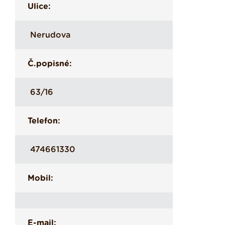
Ulice:
Nerudova
Č.popisné:
63/16
Telefon:
474661330
Mobil:
E-mail: