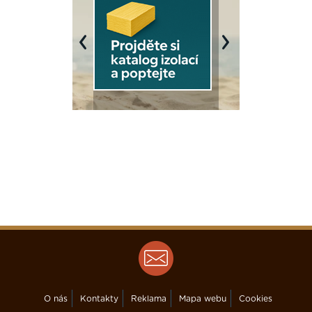
Previous
Next
O nás
Kontakty
Reklama
Mapa webu
Cookies