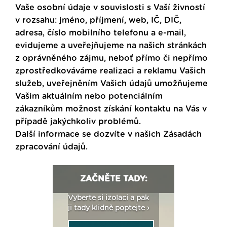
Vaše osobní údaje v souvislosti s Vaší živností
v rozsahu: jméno, příjmení, web, IČ, DIČ,
adresa, číslo mobilního telefonu a e-mail,
evidujeme a uveřejňujeme na našich stránkách
z oprávněného zájmu, neboť přímo či nepřímo
zprostředkováváme realizaci a reklamu Vašich
služeb, uveřejněním Vašich údajů umožňujeme
Vašim aktuálním nebo potenciálním
zákazníkům možnost získání kontaktu na Vás v
případě jakýchkoliv problémů.
Další informace se dozvíte v našich
Zásadách
zpracování údajů
.
ZAČNĚTE TADY:
: Fasády ETICS a
Vyberte si izolaci a pak
Vytvořte si vizualiz
dstatné v kostce ›
ji tady klidně poptejte ›
fasády ›