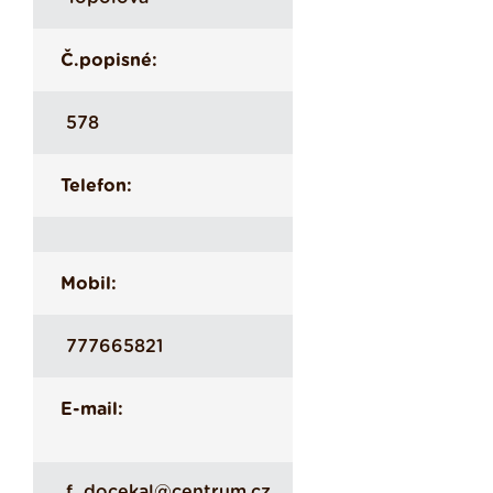
Č.popisné:
578
Telefon:
Mobil:
777665821
E-mail:
f_docekal@centrum.cz