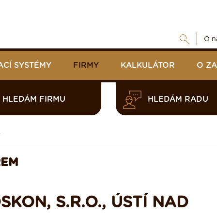
O n
ACÍ SYSTÉMY
FIRMY
KALKULÁTOR
O Z
HLEDÁM FIRMU
HLEDÁM RADU
.
REM
KON, S.R.O., ÚSTÍ NAD