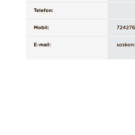
Telefon:
Mobil:
72427
E-mail:
soskon