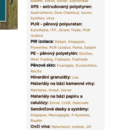
Baumit
,
Enroll
,
Isover
,
Styrotrade
Next
XPS - extrudovaný polystyren:
Austrotherm
,
Dow Chemical
,
Isover
,
Synthos
,
Ursa
PUR - pěnový polyuretan:
Eurothane
,
ITP
,
Jitrans Trade
,
PUR
Izolace
PIR izolace
:
Dekpir
,
Kingspan
,
Powerline
,
PUR Izolace
,
Pama,
Satjam
PE - pěnový polyetylén:
Ekoflex
,
Mirel Trading
,
Fadopex
,
Fastrade
Pěnové sklo
:
Foamglas
,
Ecotechnics
,
Recifa
Minerální granuláty:
Lias
Materiály na bázi kamenné vlny:
Machstav
,
Knauf
,
Isover
Materiály na bázi papíru a
celulózy:
Enroll
,
CIUR
,
Dektrade
Sendvičové desky a systémy:
Kingspan
,
Marcegaglia
,
P-Systems
,
Ruukki
Ovčí vlna:
Naturwool
,
Isolena
,
Jiří