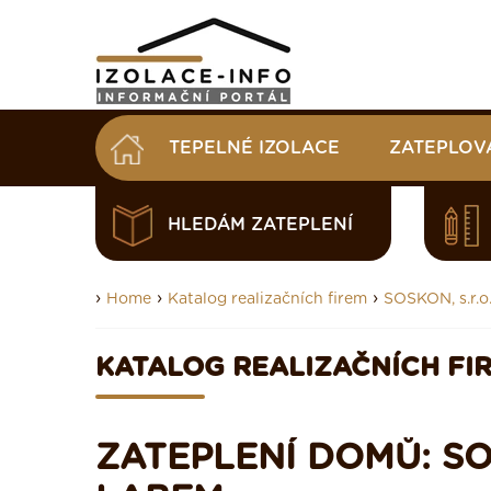
TEPELNÉ IZOLACE
ZATEPLOV
HLEDÁM ZATEPLENÍ
›
›
›
Home
Katalog realizačních firem
SOSKON, s.r.o
KATALOG REALIZAČNÍCH FI
ZATEPLENÍ DOMŮ: SOS