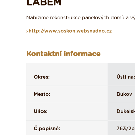
LABEM
Nabízíme rekonstrukce panelových domů a výs
http://www.soskon.websnadno.cz
Kontaktní informace
Okres:
Ústí n
Mesto:
Bukov
Ulice:
Dukels
Č.popisné:
763/2b