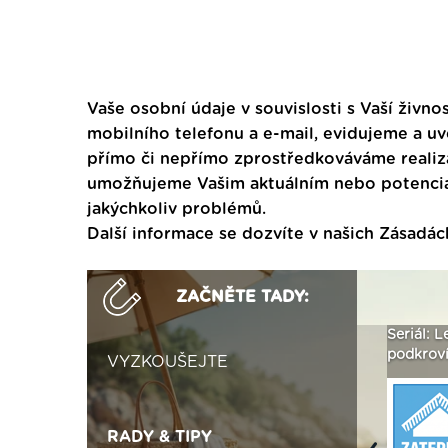
Vaše osobní údaje v souvislosti s Vaší živnos
mobilního telefonu a e-mail, evidujeme a u
přímo či nepřímo zprostředkováváme realiza
umožňujeme Vašim aktuálním nebo potenciál
jakýchkoliv problémů.
Další informace se dozvíte v našich
Zásadác
ZAČNĚTE TADY:
ak
Vytvořte si vizualizaci
Není polystyren? My ho
Seriál: L
 ›
fasády ›
seženeme! ›
podkroví
VYZKOUŠEJTE
RADY & TIPY