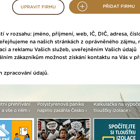
PŘIDAT FIRMU
UPRAVIT FIRMU
tí v rozsahu: jméno, příjmení, web, IČ, DIČ, adresa, čísl
veřejňujeme na našich stránkách z oprávněného zájmu,
ci a reklamu Vašich služeb, uveřejněním Vašich údajů
ním zákazníkům možnost získání kontaktu na Vás v p
h zpracování údajů
.
etní přehřívání
Polystyrenová panika
Kalkulačka na výpoče
 a vše o něm ›
naplno zasáhla Česko ›
tloušťky izolace ›