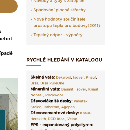
Návody a typy k zateplení
Spádování ploché střechy
Nové hodnoty součinitele
prostupu tepla pro budovy(2011)
o
Tepelný odpor - výpočty
 neboť
řípadě
RYCHLÉ HLEDÁNÍ V KATALOGU
Skelná vata:
Dekwool
,
Isover
,
Knauf
,
Ursa
,
Ursa PureOne
Minerální vata:
Baumit
,
Isover
,
Knauf
Nobasil
,
Rockwool
t
Seriál: Fasády ETICS a
Vyberte si izolaci a pak
Vytvořte
Dřevovláknité desky
:
Pavatex
,
vše podstatné v kostce ›
ji tady klidně poptejte ›
fasády ›
Steico
,
Inthermo
,
Agepan
Dřevocementové desky:
Knauf-
Heraklith
,
DCD Ideal
,
Velox
EPS - expandovaný polystyren: