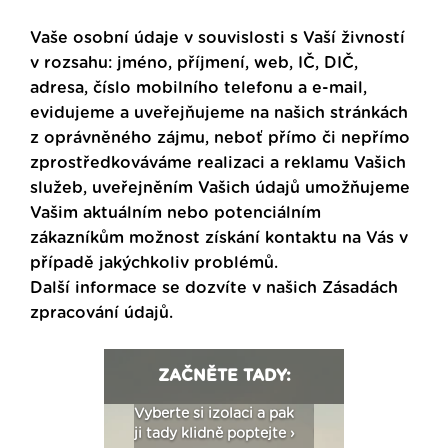
Vaše osobní údaje v souvislosti s Vaší živností
v rozsahu: jméno, příjmení, web, IČ, DIČ,
adresa, číslo mobilního telefonu a e-mail,
evidujeme a uveřejňujeme na našich stránkách
z oprávněného zájmu, neboť přímo či nepřímo
zprostředkováváme realizaci a reklamu Vašich
služeb, uveřejněním Vašich údajů umožňujeme
Vašim aktuálním nebo potenciálním
zákazníkům možnost získání kontaktu na Vás v
případě jakýchkoliv problémů.
Další informace se dozvíte v našich
Zásadách
zpracování údajů
.
ZAČNĚTE TADY:
: Fasády ETICS a
Vyberte si izolaci a pak
Vytvořte si vizualiz
dstatné v kostce ›
ji tady klidně poptejte ›
fasády ›