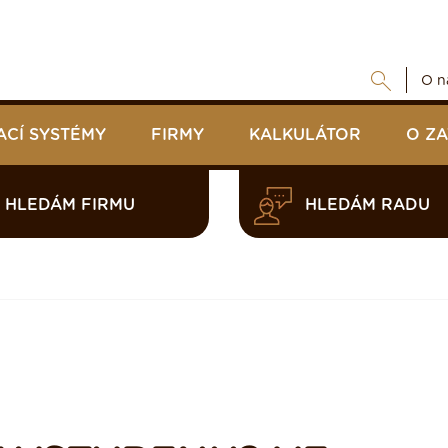
O n
ACÍ SYSTÉMY
FIRMY
KALKULÁTOR
O Z
HLEDÁM FIRMU
HLEDÁM RADU