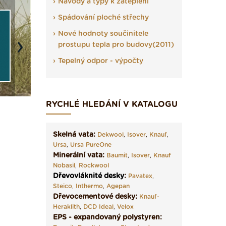
Návody a typy k zateplení
Spádování ploché střechy
Nové hodnoty součinitele
prostupu tepla pro budovy(2011)
Next
Tepelný odpor - výpočty
RYCHLÉ HLEDÁNÍ V KATALOGU
Skelná vata:
Dekwool
,
Isover
,
Knauf
,
Ursa
,
Ursa PureOne
Minerální vata:
Baumit
,
Isover
,
Knauf
Nobasil
,
Rockwool
Dřevovláknité desky
:
Pavatex
,
Steico
,
Inthermo
,
Agepan
Dřevocementové desky:
Knauf-
Heraklith
,
DCD Ideal
,
Velox
EPS - expandovaný polystyren: