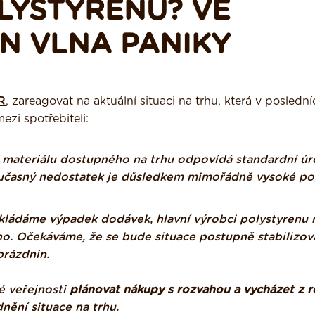
LYSTYRENU? VE
N VLNA PANIKY
R
, zareagovat na aktuální situaci na trhu, která v poslední
zi spotřebiteli:
í materiálu dostupného na trhu odpovídá standardní úr
Současný nedostatek je důsledkem mimořádně vysoké po
ládáme výpadek dodávek, hlavní výrobci polystyrenu 
no. Očekáváme, že se bude situace postupně stabilizova
prázdnin.
é veřejnosti
plánovat nákupy s rozvahou a vycházet z r
dnění situace na trhu.