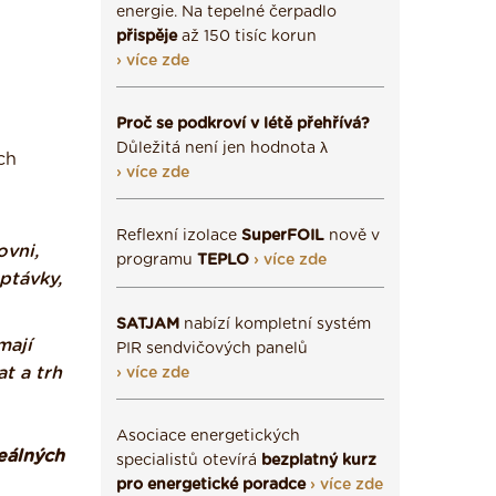
energie. Na tepelné čerpadlo
přispěje
až 150 tisíc korun
› více zde
Proč se podkroví v létě přehřívá?
Důležitá není jen hodnota λ
ch
› více zde
Reflexní izolace
SuperFOIL
nově v
ovni,
programu
TEPLO
› více zde
ptávky,
SATJAM
nabízí kompletní systém
mají
PIR sendvičových panelů
t a trh
› více zde
Asociace energetických
eálných
specialistů otevírá
bezplatný kurz
pro energetické poradce
› více zde