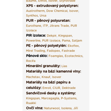
Baumit
,
Enroll
,
Isover
,
Styrotrade
XPS - extrudovaný polystyren:
Austrotherm
,
Dow Chemical
,
Isover
,
Synthos
,
Ursa
PUR - pěnový polyuretan:
Eurothane
,
ITP
,
Jitrans Trade
,
PUR
Izolace
PIR izolace
:
Dekpir
,
Kingspan
,
Powerline
,
PUR Izolace
,
Pama,
Satjam
PE - pěnový polyetylén:
Ekoflex
,
Mirel Trading
,
Fadopex
,
Fastrade
Pěnové sklo
:
Foamglas
,
Ecotechnics
,
Recifa
Minerální granuláty:
Lias
Materiály na bázi kamenné vlny:
Machstav
,
Knauf
,
Isover
Materiály na bázi papíru a
celulózy:
Enroll
,
CIUR
,
Dektrade
Sendvičové desky a systémy:
Kingspan
,
Marcegaglia
,
P-Systems
,
Ruukki
Ovčí vlna:
Naturwool
,
Isolena
,
Jiří