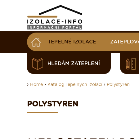
TEPELNÉ IZOLACE
ZATEPLOV
HLEDÁM ZATEPLENÍ
›
›
›
Home
Katalog Tepelných izolací
Polystyren
POLYSTYREN