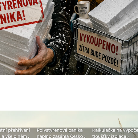
řehřívání
Polystyrenová panika
Kalkulačka na výpočet
S
 o něm ›
naplno zasáhla Česko ›
tloušťky izolace ›
v