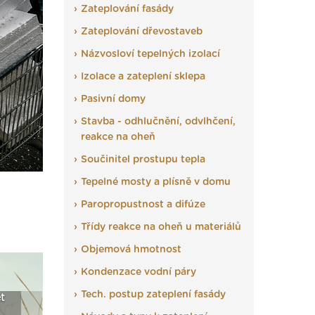
Zateplování fasády
Zateplování dřevostaveb
Názvosloví tepelných izolací
Izolace a zateplení sklepa
Pasivní domy
Stavba - odhlučnění, odvlhčení,
reakce na oheň
Součinitel prostupu tepla
Tepelné mosty a plísně v domu
Paropropustnost a difúze
Třídy reakce na oheň u materiálů
Objemová hmotnost
Kondenzace vodní páry
Tech. postup zateplení fasády
eriál: Fasády ETICS a
Vyberte si izolaci a pak
Vytvořte si vi
še podstatné v kostce ›
ji tady klidně poptejte ›
fasády ›