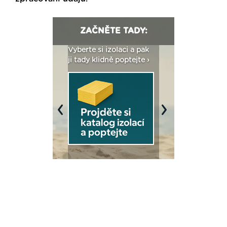
ZAČNĚTE TADY:
: Fasády ETICS a
Vyberte si izolaci a pak
Vytvořte si vizualiz
dstatné v kostce ›
ji tady klidně poptejte ›
fasády ›
Previous
Next