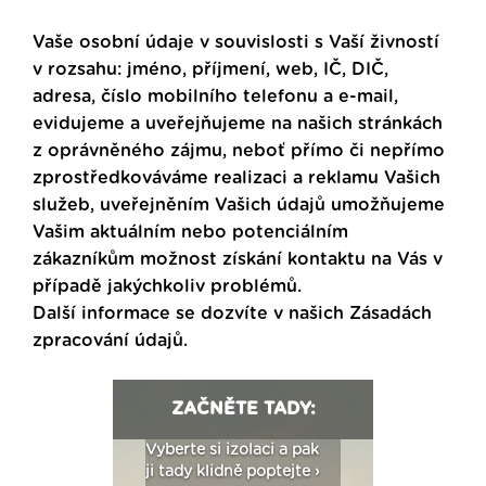
Vaše osobní údaje v souvislosti s Vaší živností
v rozsahu: jméno, příjmení, web, IČ, DIČ,
adresa, číslo mobilního telefonu a e-mail,
evidujeme a uveřejňujeme na našich stránkách
z oprávněného zájmu, neboť přímo či nepřímo
zprostředkováváme realizaci a reklamu Vašich
služeb, uveřejněním Vašich údajů umožňujeme
Vašim aktuálním nebo potenciálním
zákazníkům možnost získání kontaktu na Vás v
případě jakýchkoliv problémů.
Další informace se dozvíte v našich
Zásadách
zpracování údajů
.
ZAČNĚTE TADY:
: Fasády ETICS a
Vyberte si izolaci a pak
Vytvořte si vizualiz
dstatné v kostce ›
ji tady klidně poptejte ›
fasády ›