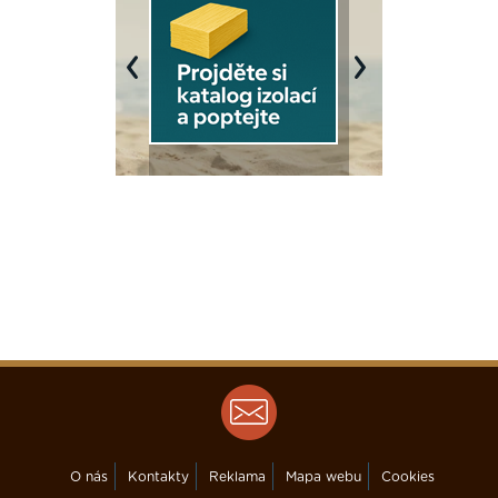
Previous
Next
O nás
Kontakty
Reklama
Mapa webu
Cookies