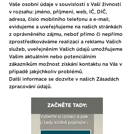
Vaše osobní údaje v souvislosti s Vaší živností
v rozsahu: jméno, příjmení, web, IČ, DIČ,
adresa, číslo mobilního telefonu a e-mail,
evidujeme a uveřejňujeme na našich stránkách
z oprávněného zájmu, neboť přímo či nepřímo
zprostředkováváme realizaci a reklamu Vašich
služeb, uveřejněním Vašich údajů umožňujeme
Vašim aktuálním nebo potenciálním
zákazníkům možnost získání kontaktu na Vás v
případě jakýchkoliv problémů.
Další informace se dozvíte v našich
Zásadách
zpracování údajů
.
ZAČNĚTE TADY:
: Fasády ETICS a
Vyberte si izolaci a pak
Vytvořte si vizualiz
dstatné v kostce ›
ji tady klidně poptejte ›
fasády ›