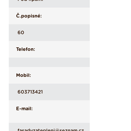
Č.popisné:
60
Telefon:
Mobil:
603713421
E-mail:
fasadyzatepleni@seznam.cz