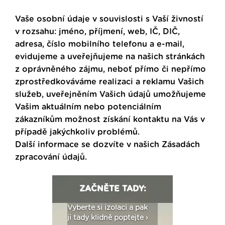
Vaše osobní údaje v souvislosti s Vaší živností
v rozsahu: jméno, příjmení, web, IČ, DIČ,
adresa, číslo mobilního telefonu a e-mail,
evidujeme a uveřejňujeme na našich stránkách
z oprávněného zájmu, neboť přímo či nepřímo
zprostředkováváme realizaci a reklamu Vašich
služeb, uveřejněním Vašich údajů umožňujeme
Vašim aktuálním nebo potenciálním
zákazníkům možnost získání kontaktu na Vás v
případě jakýchkoliv problémů.
Další informace se dozvíte v našich
Zásadách
zpracování údajů
.
ZAČNĚTE TADY:
: Fasády ETICS a
Vyberte si izolaci a pak
Vytvořte si vizualiz
dstatné v kostce ›
ji tady klidně poptejte ›
fasády ›