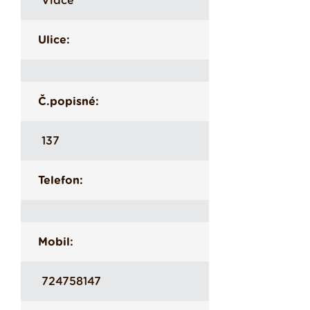
Vidče
Ulice:
Č.popisné:
137
Telefon:
Mobil:
724758147