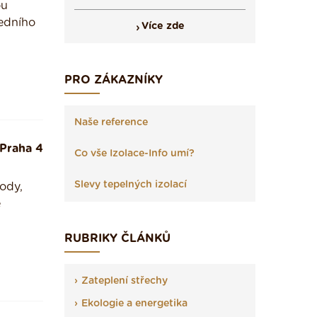
ou
edního
Více zde
PRO ZÁKAZNÍKY
Naše reference
Praha 4
Co vše Izolace-Info umí?
Slevy tepelných izolací
ody,
e
RUBRIKY ČLÁNKŮ
Zateplení střechy
Ekologie a energetika