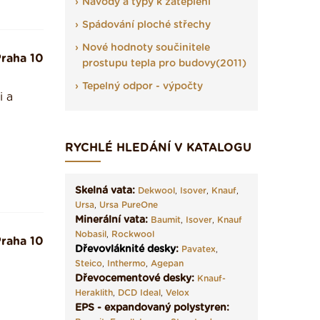
Návody a typy k zateplení
Spádování ploché střechy
Nové hodnoty součinitele
raha 10
prostupu tepla pro budovy(2011)
Tepelný odpor - výpočty
i a
RYCHLÉ HLEDÁNÍ V KATALOGU
Skelná vata:
Dekwool
,
Isover
,
Knauf
,
Ursa
,
Ursa PureOne
Minerální vata:
Baumit
,
Isover
,
Knauf
Nobasil
,
Rockwool
raha 10
Dřevovláknité desky
:
Pavatex
,
Steico
,
Inthermo
,
Agepan
Dřevocementové desky:
Knauf-
Heraklith
,
DCD Ideal
,
Velox
EPS - expandovaný polystyren: