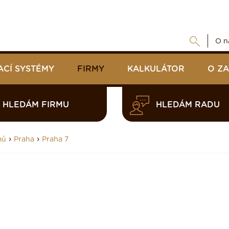
O n
ACÍ SYSTÉMY
FIRMY
KALKULÁTOR
O Z
HLEDÁM FIRMU
HLEDÁM RADU
›
›
mů
Praha
Praha 7