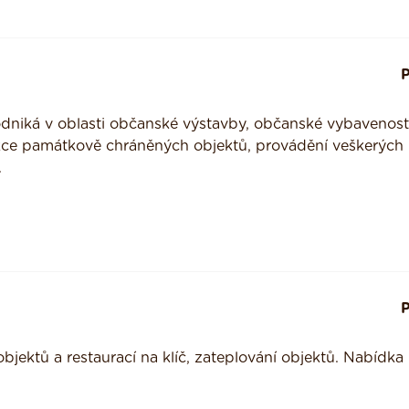
P
dniká v oblasti občanské výstavby, občanské vybavenost
ukce památkově chráněných objektů, provádění veškerých
.
P
jektů a restaurací na klíč, zateplování objektů. Nabídka