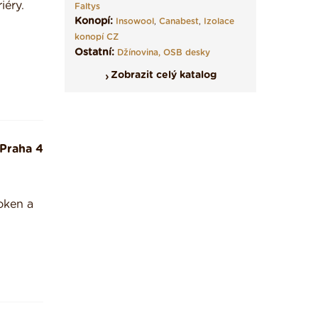
iéry.
Faltys
Konopí:
Insowool
,
Canabest
,
Izolace
konopí CZ
Ostatní:
Džínovina,
OSB desky
Zobrazit celý katalog
Praha 4
oken a