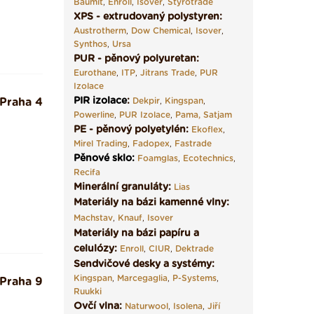
Baumit
,
Enroll
,
Isover
,
Styrotrade
XPS - extrudovaný polystyren:
Austrotherm
,
Dow Chemical
,
Isover
,
Synthos
,
Ursa
PUR - pěnový polyuretan:
Eurothane
,
ITP
,
Jitrans Trade
,
PUR
Izolace
PIR izolace
:
Praha 4
Dekpir
,
Kingspan
,
Powerline
,
PUR Izolace
,
Pama,
Satjam
PE - pěnový polyetylén:
Ekoflex
,
Mirel Trading
,
Fadopex
,
Fastrade
Pěnové sklo
:
Foamglas
,
Ecotechnics
,
Recifa
Minerální granuláty:
Lias
Materiály na bázi kamenné vlny:
Machstav
,
Knauf
,
Isover
Materiály na bázi papíru a
celulózy:
Enroll
,
CIUR
,
Dektrade
Sendvičové desky a systémy:
Kingspan
,
Marcegaglia
,
P-Systems
,
Praha 9
Ruukki
Ovčí vlna:
Naturwool
,
Isolena
,
Jiří