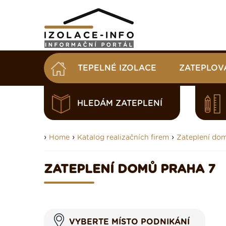
TEPELNÉ IZOLACE
ZATEPLOV
HLEDÁM ZATEPLENÍ
›
›
›
Home
Katalog realizačních firem
Zateplení do
ZATEPLENÍ DOMŮ PRAHA 7
VYBERTE MÍSTO PODNIKÁNÍ