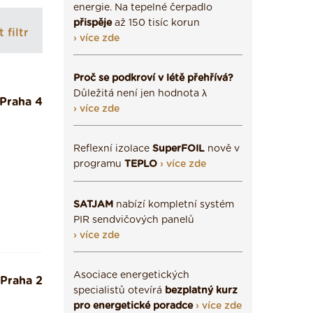
energie. Na tepelné čerpadlo
přispěje
až 150 tisíc korun
 filtr
› více zde
Proč se podkroví v létě přehřívá?
Důležitá není jen hodnota λ
Praha 4
› více zde
Reflexní izolace
SuperFOIL
nově v
programu
TEPLO
› více zde
SATJAM
nabízí kompletní systém
PIR sendvičových panelů
› více zde
Asociace energetických
Praha 2
specialistů otevírá
bezplatný kurz
pro energetické poradce
› více zde