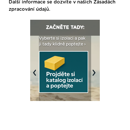
Další informace se dozvíte v našich
Zásadách
zpracování údajů
.
ZAČNĚTE TADY:
: Fasády ETICS a
Vyberte si izolaci a pak
Vytvořte si vizualiz
dstatné v kostce ›
ji tady klidně poptejte ›
fasády ›
Previous
Next