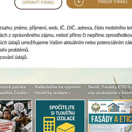
PŘIDAT FIRMU
UPRAVIT FIRMU
ozsahu: jméno, příjmení, web, IČ, DIČ, adresa, číslo mobilního te
nkách z oprávněného zájmu, neboť přímo či nepřímo zprostředk
Vašich údajů umožňujeme Vašim aktuálním nebo potenciálním z
oliv problémů.
cování údajů
.
enová panika
Kalkulačka na výpočet
Seriál: Fasády ETICS 
asáhla Česko ›
tloušťky izolace ›
vše podstatné v kostc