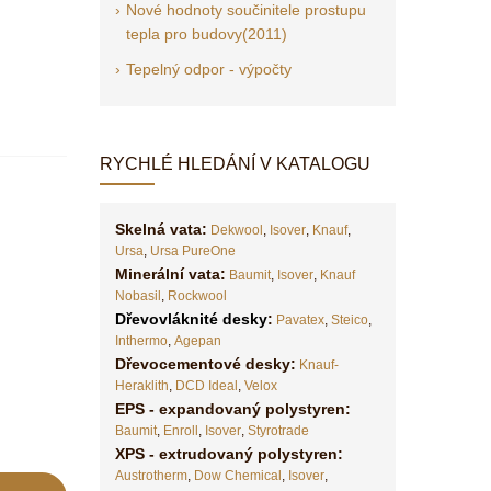
Nové hodnoty součinitele prostupu
tepla pro budovy(2011)
Tepelný odpor - výpočty
RYCHLÉ HLEDÁNÍ V KATALOGU
Skelná vata:
Dekwool
,
Isover
,
Knauf
,
Ursa
,
Ursa PureOne
Minerální vata:
Baumit
,
Isover
,
Knauf
Nobasil
,
Rockwool
Dřevovláknité desky
:
Pavatex
,
Steico
,
Inthermo
,
Agepan
Dřevocementové desky:
Knauf-
Heraklith
,
DCD Ideal
,
Velox
EPS - expandovaný polystyren:
Baumit
,
Enroll
,
Isover
,
Styrotrade
XPS - extrudovaný polystyren:
Austrotherm
,
Dow Chemical
,
Isover
,