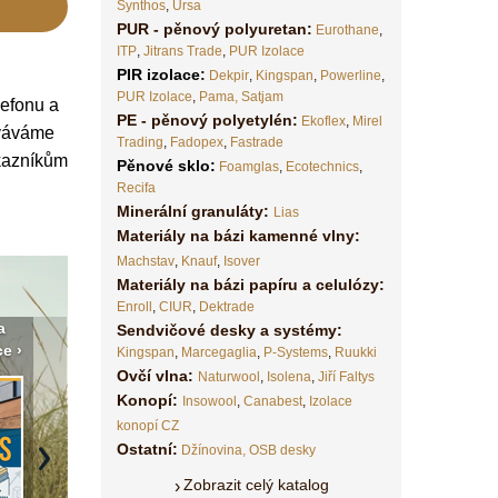
Synthos
,
Ursa
PUR - pěnový polyuretan:
Eurothane
,
ITP
,
Jitrans Trade
,
PUR Izolace
PIR izolace
:
Dekpir
,
Kingspan
,
Powerline
,
PUR Izolace
,
Pama,
Satjam
lefonu a
PE - pěnový polyetylén:
Ekoflex
,
Mirel
ováváme
Trading
,
Fadopex
,
Fastrade
ákazníkům
Pěnové sklo
:
Foamglas
,
Ecotechnics
,
Recifa
Minerální granuláty:
Lias
Materiály na bázi kamenné vlny:
Machstav
,
Knauf
,
Isover
Materiály na bázi papíru a celulózy:
Enroll
,
CIUR
,
Dektrade
a
Vyberte si izolaci a pak ji
Vytvořte si vizualizaci
Není po
Sendvičové desky a systémy:
e ›
tady klidně poptejte ›
fasády ›
seženem
Kingspan
,
Marcegaglia
,
P-Systems
,
Ruukki
Ovčí vlna:
Naturwool
,
Isolena
,
Jiří Faltys
Konopí:
Insowool
,
Canabest
,
Izolace
konopí CZ
Ostatní:
Džínovina,
OSB desky
Next
Zobrazit celý katalog