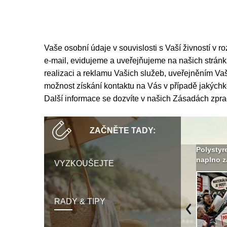
Vaše osobní údaje v souvislosti s Vaší živností v r
e-mail, evidujeme a uveřejňujeme na našich strá
realizaci a reklamu Vašich služeb, uveřejněním 
možnost získání kontaktu na Vás v případě jakýchk
Další informace se dozvíte v našich
Zásadách zpra
ZAČNĚTE TADY:
Není polystyren? My ho
Seriál: Letní přehřívání
Polystyr
seženeme! ›
podkroví a vše o něm ›
naplno z
VYZKOUŠEJTE
RADY & TIPY
Previous