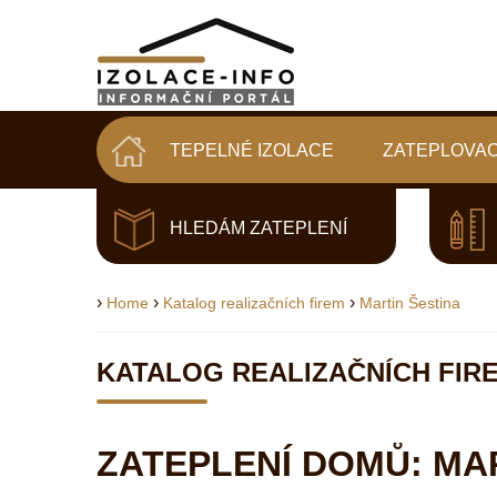
TEPELNÉ IZOLACE
ZATEPLOVAC
HLEDÁM ZATEPLENÍ
›
›
›
Home
Katalog realizačních firem
Martin Šestina
KATALOG REALIZAČNÍCH FIR
ZATEPLENÍ DOMŮ: MAR