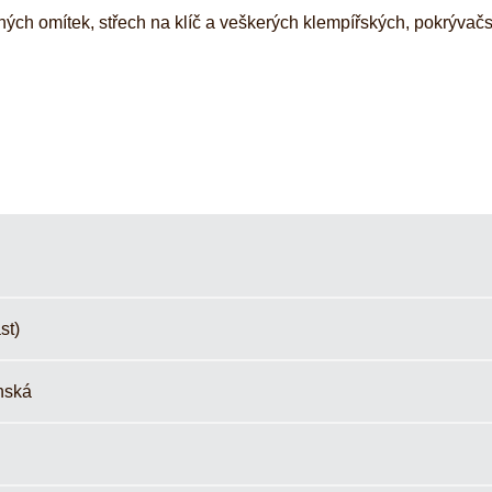
ných omítek, střech na klíč a veškerých klempířských, pokrývač
st)
nská