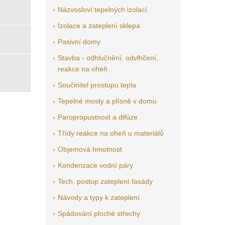
Názvosloví tepelných izolací
Izolace a zateplení sklepa
Pasivní domy
Stavba - odhlučnění, odvlhčení,
reakce na oheň
Součinitel prostupu tepla
Tepelné mosty a plísně v domu
Paropropustnost a difúze
Třídy reakce na oheň u materiálů
Objemová hmotnost
Kondenzace vodní páry
Tech. postup zateplení fasády
Návody a typy k zateplení
Spádování ploché střechy