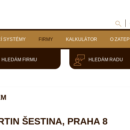
Í SYSTÉMY
FIRMY
KALKULÁTOR
O ZATEP
HLEDÁM FIRMU
HLEDÁM RADU
EM
TIN ŠESTINA, PRAHA 8