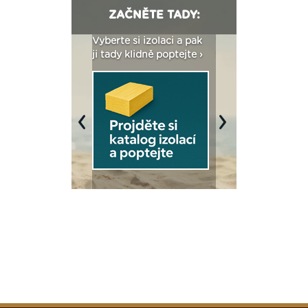
ZAČNĚTE TADY:
: Fasády ETICS a
Vyberte si izolaci a pak
Vytvořte si vizualiz
dstatné v kostce ›
ji tady klidně poptejte ›
fasády ›
Previous
Next