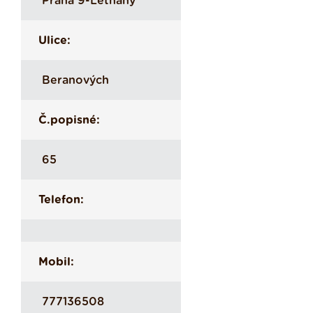
Praha 9-Letňany
Ulice:
Beranových
Č.popisné:
65
Telefon:
Mobil:
777136508