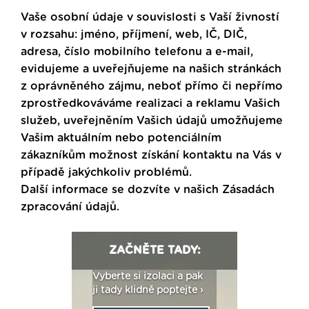
Vaše osobní údaje v souvislosti s Vaší živností
v rozsahu: jméno, příjmení, web, IČ, DIČ,
adresa, číslo mobilního telefonu a e-mail,
evidujeme a uveřejňujeme na našich stránkách
z oprávněného zájmu, neboť přímo či nepřímo
zprostředkováváme realizaci a reklamu Vašich
služeb, uveřejněním Vašich údajů umožňujeme
Vašim aktuálním nebo potenciálním
zákazníkům možnost získání kontaktu na Vás v
případě jakýchkoliv problémů.
Další informace se dozvíte v našich
Zásadách
zpracování údajů
.
ZAČNĚTE TADY:
: Fasády ETICS a
Vyberte si izolaci a pak
Vytvořte si vizualiz
dstatné v kostce ›
ji tady klidně poptejte ›
fasády ›