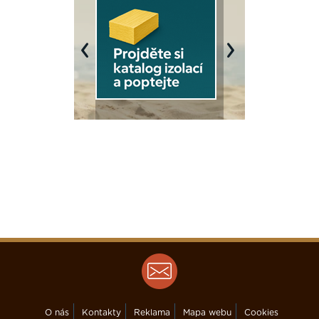
Previous
Next
O nás
Kontakty
Reklama
Mapa webu
Cookies