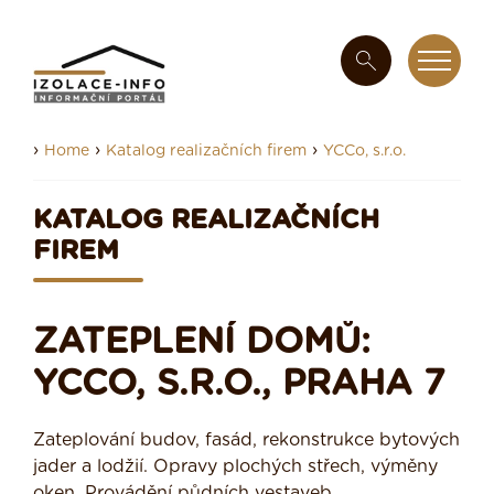
›
›
›
Home
Katalog realizačních firem
YCCo, s.r.o.
KATALOG REALIZAČNÍCH
FIREM
ZATEPLENÍ DOMŮ:
YCCO, S.R.O., PRAHA 7
Zateplování budov, fasád, rekonstrukce bytových
jader a lodžií. Opravy plochých střech, výměny
oken. Provádění půdních vestaveb.