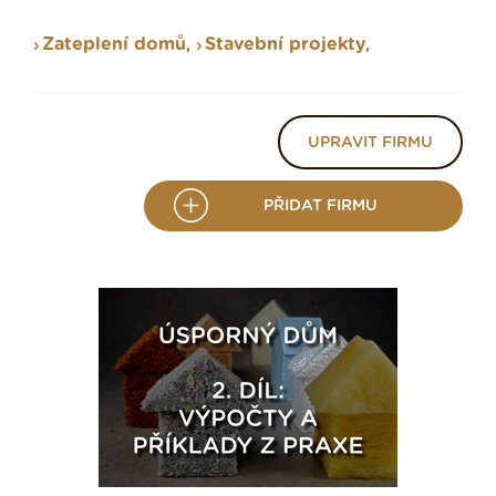
Zateplení domů
,
Stavební projekty
,
UPRAVIT FIRMU
PŘIDAT FIRMU