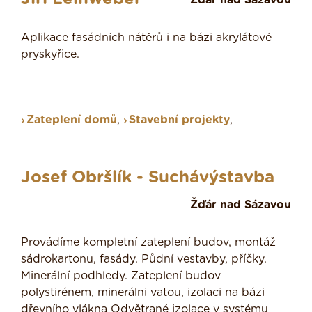
Žďár nad Sázavou
Aplikace fasádních nátěrů i na bázi akrylátové
pryskyřice.
Zateplení domů
,
Stavební projekty
,
Josef Obršlík - Suchávýstavba
Žďár nad Sázavou
Provádíme kompletní zateplení budov, montáž
sádrokartonu, fasády. Půdní vestavby, příčky.
Minerální podhledy. Zateplení budov
polystirénem, minerálni vatou, izolaci na bázi
dřevního vlákna Odvětrané izolace v systému