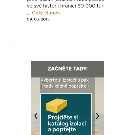
ve své historii hranici 60 000 tun.
…
Celý článek
09. 03. 2015
1 z 1
ZAČNĚTE TADY:
: Fasády ETICS a
Vyberte si izolaci a pak
Vytvořte si vizualiz
dstatné v kostce ›
ji tady klidně poptejte ›
fasády ›
Previous
Next