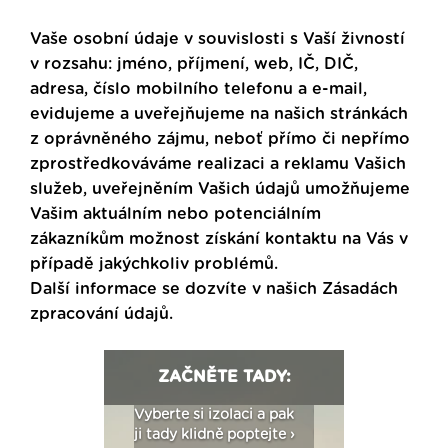
Vaše osobní údaje v souvislosti s Vaší živností
v rozsahu: jméno, příjmení, web, IČ, DIČ,
adresa, číslo mobilního telefonu a e-mail,
evidujeme a uveřejňujeme na našich stránkách
z oprávněného zájmu, neboť přímo či nepřímo
zprostředkováváme realizaci a reklamu Vašich
služeb, uveřejněním Vašich údajů umožňujeme
Vašim aktuálním nebo potenciálním
zákazníkům možnost získání kontaktu na Vás v
případě jakýchkoliv problémů.
Další informace se dozvíte v našich
Zásadách
zpracování údajů
.
ZAČNĚTE TADY:
: Fasády ETICS a
Vyberte si izolaci a pak
Vytvořte si vizualiz
dstatné v kostce ›
ji tady klidně poptejte ›
fasády ›