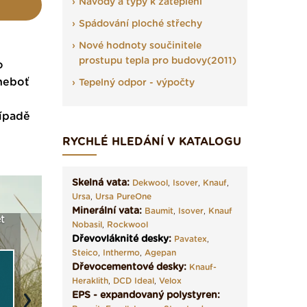
Návody a typy k zateplení
Spádování ploché střechy
Nové hodnoty součinitele
prostupu tepla pro budovy(2011)
o
 neboť
Tepelný odpor - výpočty
řípadě
RYCHLÉ HLEDÁNÍ V KATALOGU
Skelná vata:
Dekwool
,
Isover
,
Knauf
,
Ursa
,
Ursa PureOne
Minerální vata:
Baumit
,
Isover
,
Knauf
a
Vyberte si izolaci a pak
Vytvořte si vizualizaci
Není po
Nobasil
,
Rockwool
e ›
ji tady klidně poptejte ›
fasády ›
seženem
Dřevovláknité desky
:
Pavatex
,
Steico
,
Inthermo
,
Agepan
Dřevocementové desky:
Knauf-
Heraklith
,
DCD Ideal
,
Velox
EPS - expandovaný polystyren: