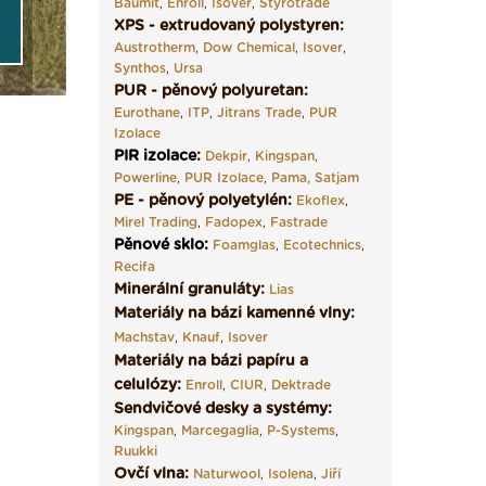
Next
Baumit
,
Enroll
,
Isover
,
Styrotrade
XPS - extrudovaný polystyren:
Austrotherm
,
Dow Chemical
,
Isover
,
Synthos
,
Ursa
PUR - pěnový polyuretan:
Eurothane
,
ITP
,
Jitrans Trade
,
PUR
Izolace
PIR izolace
:
Dekpir
,
Kingspan
,
Powerline
,
PUR Izolace
,
Pama,
Satjam
PE - pěnový polyetylén:
Ekoflex
,
Mirel Trading
,
Fadopex
,
Fastrade
Pěnové sklo
:
Foamglas
,
Ecotechnics
,
Recifa
Minerální granuláty:
Lias
Materiály na bázi kamenné vlny:
Machstav
,
Knauf
,
Isover
Materiály na bázi papíru a
celulózy:
Enroll
,
CIUR
,
Dektrade
Sendvičové desky a systémy:
Kingspan
,
Marcegaglia
,
P-Systems
,
Ruukki
Ovčí vlna:
Naturwool
,
Isolena
,
Jiří