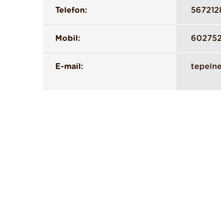
Telefon:
567212
Mobil:
60275
E-mail:
tepeln