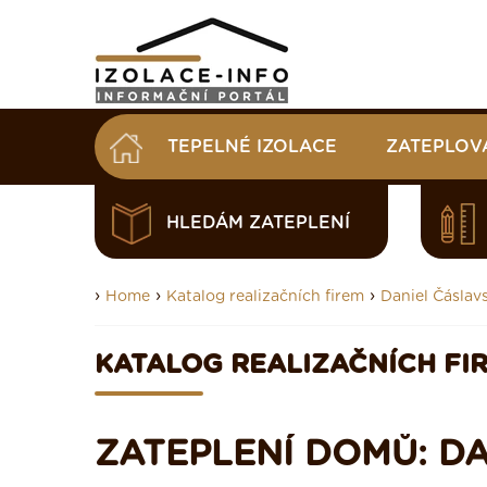
TEPELNÉ IZOLACE
ZATEPLOV
HLEDÁM ZATEPLENÍ
›
›
›
Home
Katalog realizačních firem
Daniel Čáslav
KATALOG REALIZAČNÍCH FI
ZATEPLENÍ DOMŮ: DA