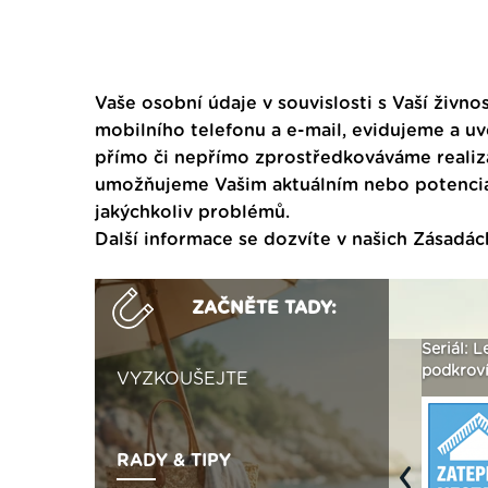
Vaše osobní údaje v souvislosti s Vaší živnos
mobilního telefonu a e-mail, evidujeme a u
přímo či nepřímo zprostředkováváme realiza
umožňujeme Vašim aktuálním nebo potenciál
jakýchkoliv problémů.
Další informace se dozvíte v našich
Zásadác
ZAČNĚTE TADY:
Není polystyren? My ho
Seriál: Letní přehřívání
Polystyr
seženeme! ›
podkroví a vše o něm ›
naplno z
VYZKOUŠEJTE
RADY & TIPY