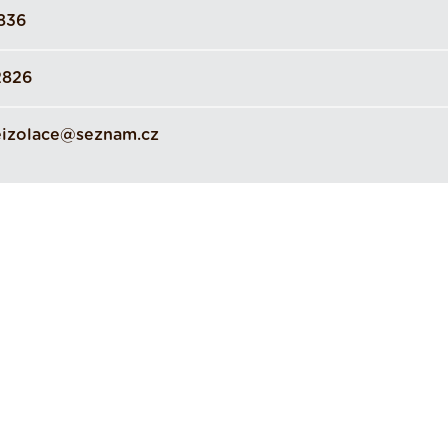
836
2826
eizolace@seznam.cz