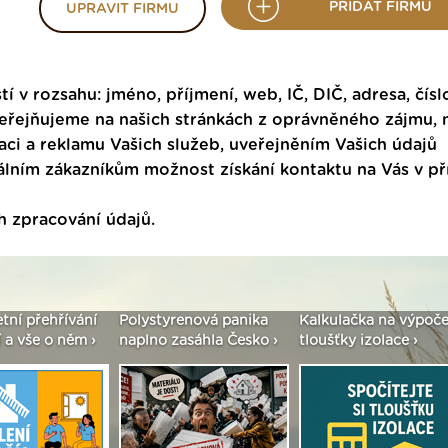
PŘIDAT FIRMU
UPRAVIT FIRMU
tí v rozsahu: jméno, příjmení, web, IČ, DIČ, adresa, čísl
veřejňujeme na našich stránkách z oprávněného zájmu,
ci a reklamu Vašich služeb, uveřejněním Vašich údajů
ním zákazníkům možnost získání kontaktu na Vás v p
h zpracování údajů
.
enová panika
Kalkulačka na výpočet
Seriál: Fasády ETICS 
asáhla Česko ›
tloušťky izolace ›
vše podstatné v kostc