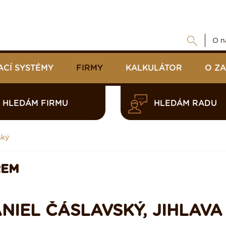
O n
ACÍ SYSTÉMY
FIRMY
KALKULÁTOR
O Z
HLEDÁM FIRMU
HLEDÁM RADU
ský
REM
NIEL ČÁSLAVSKÝ, JIHLAVA