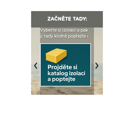
ZAČNĚTE TADY:
: Fasády ETICS a
Vyberte si izolaci a pak
Vytvořte si vizualiz
dstatné v kostce ›
ji tady klidně poptejte ›
fasády ›
Previous
Next