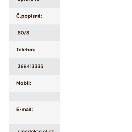
Č.popisné:
80/8
Telefon:
388413335
Mobil:
E-mail:
j.medek@iol.cz