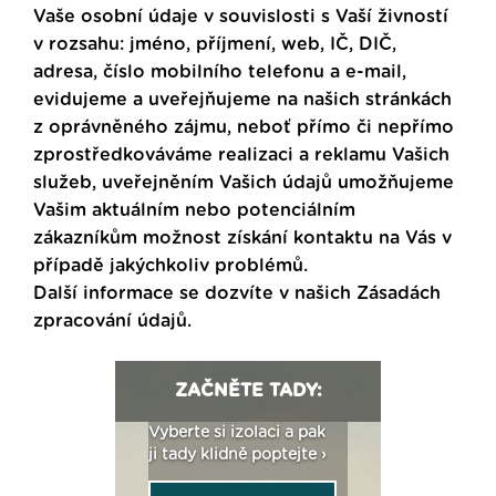
Vaše osobní údaje v souvislosti s Vaší živností
v rozsahu: jméno, příjmení, web, IČ, DIČ,
adresa, číslo mobilního telefonu a e-mail,
evidujeme a uveřejňujeme na našich stránkách
z oprávněného zájmu, neboť přímo či nepřímo
zprostředkováváme realizaci a reklamu Vašich
služeb, uveřejněním Vašich údajů umožňujeme
Vašim aktuálním nebo potenciálním
zákazníkům možnost získání kontaktu na Vás v
případě jakýchkoliv problémů.
Další informace se dozvíte v našich
Zásadách
zpracování údajů
.
ZAČNĚTE TADY:
: Fasády ETICS a
Vyberte si izolaci a pak
Vytvořte si vizualiz
dstatné v kostce ›
ji tady klidně poptejte ›
fasády ›