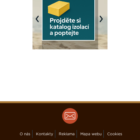
Previous
Next
O nás
Kontakty
Reklama
Mapa webu
Cookies