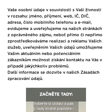
Vaše osobní údaje v souvislosti s Vaší živností
v rozsahu: jméno, příjmení, web, IČ, DIČ,
adresa, číslo mobilního telefonu a e-mail,
evidujeme a uveřejňujeme na našich stránkách
z oprávněného zájmu, neboť přímo či nepřímo
zprostředkováváme realizaci a reklamu Vašich
služeb, uveřejněním Vašich údajů umožňujeme
Vašim aktuálním nebo potenciálním
zákazníkům možnost získání kontaktu na Vás v
případě jakýchkoliv problémů.
Další informace se dozvíte v našich
Zásadách
zpracování údajů
.
ZAČNĚTE TADY:
: Fasády ETICS a
Vyberte si izolaci a pak
Vytvořte si vizualiz
dstatné v kostce ›
ji tady klidně poptejte ›
fasády ›