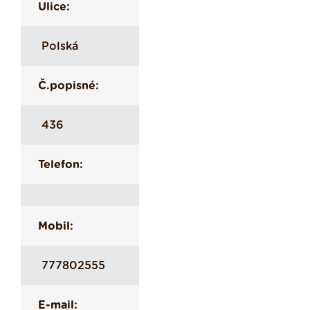
Ulice:
Polská
Č.popisné:
436
Telefon:
Mobil:
777802555
E-mail: