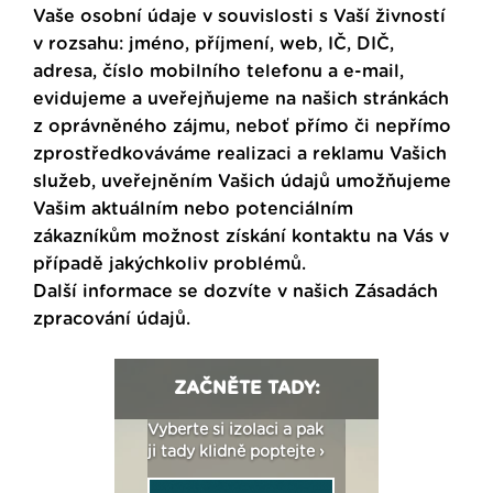
Vaše osobní údaje v souvislosti s Vaší živností
v rozsahu: jméno, příjmení, web, IČ, DIČ,
adresa, číslo mobilního telefonu a e-mail,
evidujeme a uveřejňujeme na našich stránkách
z oprávněného zájmu, neboť přímo či nepřímo
zprostředkováváme realizaci a reklamu Vašich
služeb, uveřejněním Vašich údajů umožňujeme
Vašim aktuálním nebo potenciálním
zákazníkům možnost získání kontaktu na Vás v
případě jakýchkoliv problémů.
Další informace se dozvíte v našich
Zásadách
zpracování údajů
.
ZAČNĚTE TADY:
: Fasády ETICS a
Vyberte si izolaci a pak
Vytvořte si vizualiz
dstatné v kostce ›
ji tady klidně poptejte ›
fasády ›