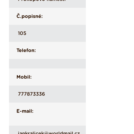
Č.popisné:
105
Telefon:
Mobil:
777873336
E-mail:
jankralicek@worldmail.cz