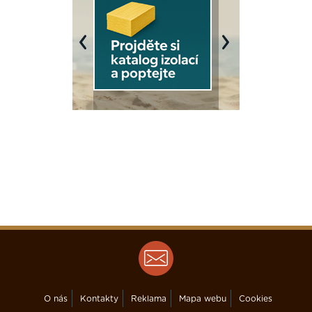
Previous
Next
O nás
Kontakty
Reklama
Mapa webu
Cookies