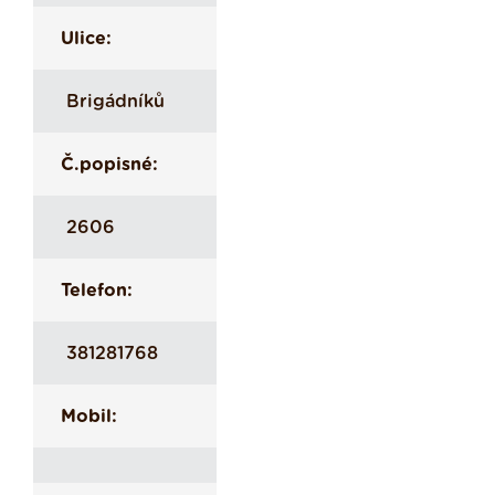
Ulice:
Brigádníků
Č.popisné:
2606
Telefon:
381281768
Mobil: