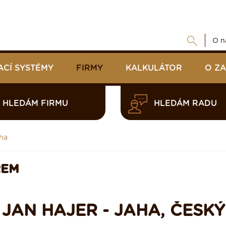
O n
ACÍ SYSTÉMY
FIRMY
KALKULÁTOR
O Z
HLEDÁM FIRMU
HLEDÁM RADU
aha
REM
 JAN HAJER - JAHA, ČESKÝ