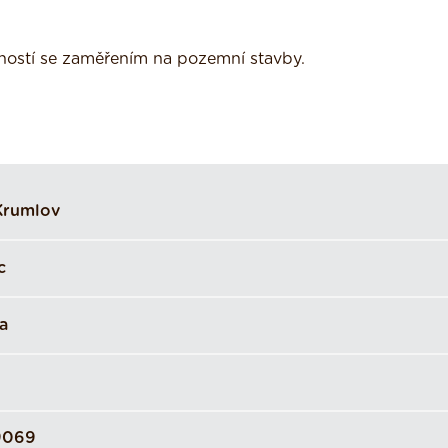
nností se zaměřením na pozemní stavby.
Krumlov
c
a
9069