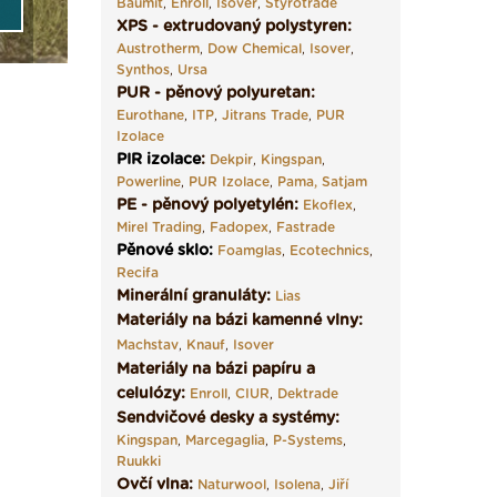
Baumit
,
Enroll
,
Isover
,
Styrotrade
XPS - extrudovaný polystyren:
Austrotherm
,
Dow Chemical
,
Isover
,
Synthos
,
Ursa
PUR - pěnový polyuretan:
Eurothane
,
ITP
,
Jitrans Trade
,
PUR
Izolace
PIR izolace
:
Dekpir
,
Kingspan
,
Powerline
,
PUR Izolace
,
Pama,
Satjam
PE - pěnový polyetylén:
Ekoflex
,
Mirel Trading
,
Fadopex
,
Fastrade
Pěnové sklo
:
Foamglas
,
Ecotechnics
,
Recifa
Minerální granuláty:
Lias
Materiály na bázi kamenné vlny:
Machstav
,
Knauf
,
Isover
Materiály na bázi papíru a
celulózy:
Enroll
,
CIUR
,
Dektrade
Sendvičové desky a systémy:
Kingspan
,
Marcegaglia
,
P-Systems
,
Ruukki
Ovčí vlna:
Naturwool
,
Isolena
,
Jiří