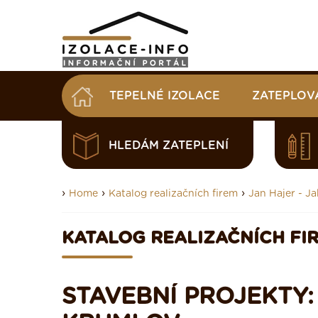
TEPELNÉ IZOLACE
ZATEPLOV
HLEDÁM ZATEPLENÍ
›
›
›
Home
Katalog realizačních firem
Jan Hajer - J
KATALOG REALIZAČNÍCH FI
STAVEBNÍ PROJEKTY: