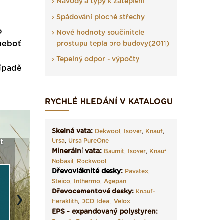
Návody a typy k zateplení
Spádování ploché střechy
o
Nové hodnoty součinitele
 neboť
prostupu tepla pro budovy(2011)
Tepelný odpor - výpočty
řípadě
RYCHLÉ HLEDÁNÍ V KATALOGU
Skelná vata:
Dekwool
,
Isover
,
Knauf
,
Ursa
,
Ursa PureOne
t
Seriál: Fasády ETICS a
Vyberte si izolaci a pak
Vytvořte
Minerální vata:
Baumit
,
Isover
,
Knauf
vše podstatné v kostce ›
ji tady klidně poptejte ›
fasády ›
Nobasil
,
Rockwool
Dřevovláknité desky
:
Pavatex
,
Steico
,
Inthermo
,
Agepan
Dřevocementové desky:
Knauf-
Heraklith
,
DCD Ideal
,
Velox
Next
EPS - expandovaný polystyren: