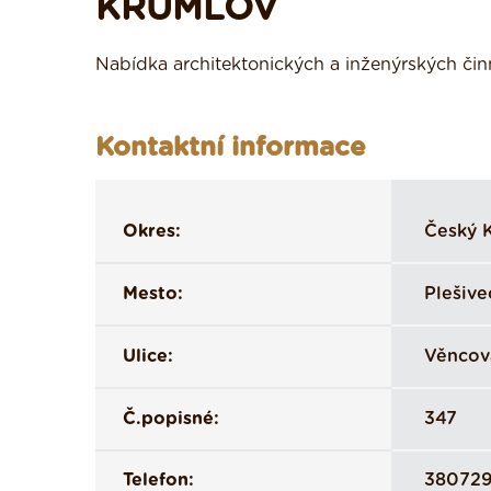
KRUMLOV
Nabídka architektonických a inženýrských či
Kontaktní informace
Okres:
Český 
Mesto:
Plešive
Ulice:
Věncov
Č.popisné:
347
Telefon:
38072