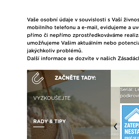
Vaše osobní údaje v souvislosti s Vaší živnos
mobilního telefonu a e-mail, evidujeme a u
přímo či nepřímo zprostředkováváme realiza
umožňujeme Vašim aktuálním nebo potenciál
jakýchkoliv problémů.
Další informace se dozvíte v našich
Zásadác
ZAČNĚTE TADY:
ak
Vytvořte si vizualizaci
Není polystyren? My ho
Seriál: L
 ›
fasády ›
seženeme! ›
podkroví
VYZKOUŠEJTE
RADY & TIPY
Previous