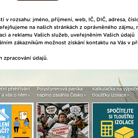
tí v rozsahu: jméno, příjmení, web, IČ, DIČ, adresa, čísl
veřejňujeme na našich stránkách z oprávněného zájmu,
ci a reklamu Vašich služeb, uveřejněním Vašich údajů
ním zákazníkům možnost získání kontaktu na Vás v p
h zpracování údajů
.
etní přehřívání
Polystyrenová panika
Kalkulačka na výpoče
 a vše o něm ›
naplno zasáhla Česko ›
tloušťky izolace ›