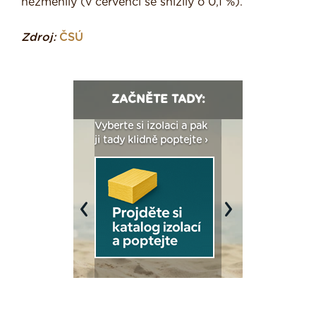
nezměnily (v červenci se snížily o 0,1 %).
Zdroj:
ČSÚ
ZAČNĚTE TADY:
: Fasády ETICS a
Vyberte si izolaci a pak
Vytvořte si vizualiz
dstatné v kostce ›
ji tady klidně poptejte ›
fasády ›
Previous
Next