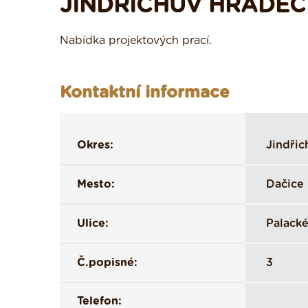
JINDŘICHŮV HRADEC
Nabídka projektových prací.
Kontaktní informace
Okres:
Jindřic
Mesto:
Dačice 
Ulice:
Palack
Č.popisné:
3
Telefon: