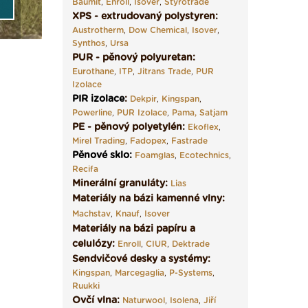
Baumit
,
Enroll
,
Isover
,
Styrotrade
XPS - extrudovaný polystyren:
Austrotherm
,
Dow Chemical
,
Isover
,
Synthos
,
Ursa
PUR - pěnový polyuretan:
Eurothane
,
ITP
,
Jitrans Trade
,
PUR
Izolace
PIR izolace
:
Dekpir
,
Kingspan
,
Powerline
,
PUR Izolace
,
Pama,
Satjam
PE - pěnový polyetylén:
Ekoflex
,
Mirel Trading
,
Fadopex
,
Fastrade
Pěnové sklo
:
Foamglas
,
Ecotechnics
,
Recifa
Minerální granuláty:
Lias
Materiály na bázi kamenné vlny:
Machstav
,
Knauf
,
Isover
Materiály na bázi papíru a
celulózy:
Enroll
,
CIUR
,
Dektrade
Sendvičové desky a systémy:
Kingspan
,
Marcegaglia
,
P-Systems
,
Ruukki
Ovčí vlna:
Naturwool
,
Isolena
,
Jiří