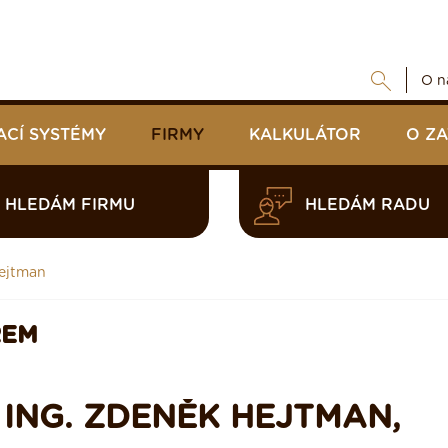
O n
ACÍ SYSTÉMY
FIRMY
KALKULÁTOR
O Z
HLEDÁM FIRMU
HLEDÁM RADU
Hejtman
REM
 ING. ZDENĚK HEJTMAN,