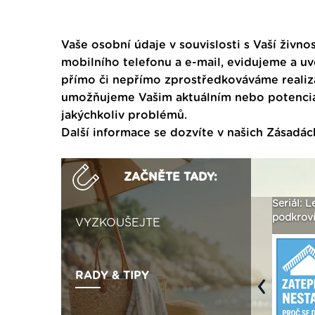
Vaše osobní údaje v souvislosti s Vaší živnos
mobilního telefonu a e-mail, evidujeme a u
přímo či nepřímo zprostředkováváme realiza
umožňujeme Vašim aktuálním nebo potenciál
jakýchkoliv problémů.
Další informace se dozvíte v našich
Zásadác
ZAČNĚTE TADY:
ak
Vytvořte si vizualizaci
Není polystyren? My ho
Seriál: L
 ›
fasády ›
seženeme! ›
podkroví
VYZKOUŠEJTE
RADY & TIPY
Previous