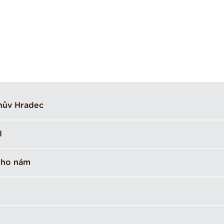
hův Hradec
I
ého nám