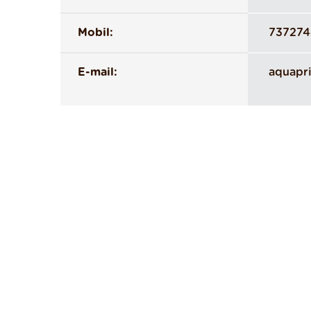
Mobil:
73727
E-mail:
aquapr