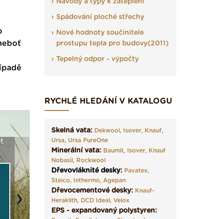
Návody a typy k zateplení
Spádování ploché střechy
o
Nové hodnoty součinitele
 neboť
prostupu tepla pro budovy(2011)
Tepelný odpor - výpočty
řípadě
RYCHLÉ HLEDÁNÍ V KATALOGU
Skelná vata:
Dekwool
,
Isover
,
Knauf
,
Ursa
,
Ursa PureOne
t
Seriál: Fasády ETICS a
Vyberte si izolaci a pak
Vytvořte
Minerální vata:
Baumit
,
Isover
,
Knauf
vše podstatné v kostce ›
ji tady klidně poptejte ›
fasády ›
Nobasil
,
Rockwool
Dřevovláknité desky
:
Pavatex
,
Steico
,
Inthermo
,
Agepan
Dřevocementové desky:
Knauf-
Heraklith
,
DCD Ideal
,
Velox
Next
EPS - expandovaný polystyren: