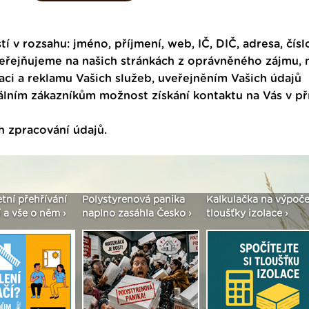
tí v rozsahu: jméno, příjmení, web, IČ, DIČ, adresa, čísl
veřejňujeme na našich stránkách z oprávněného zájmu,
ci a reklamu Vašich služeb, uveřejněním Vašich údajů
ním zákazníkům možnost získání kontaktu na Vás v p
h zpracování údajů
.
etní přehřívání
Polystyrenová panika
Kalkulačka na výpoče
 a vše o něm ›
naplno zasáhla Česko ›
tloušťky izolace ›