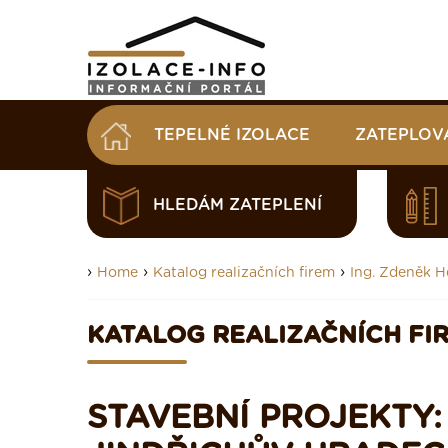
TEPELNÉ IZOLACE
ZATEPLOV
HLEDÁM ZATEPLENÍ
›
›
›
Home
Katalog realizačních firem
Ing. Zdeněk 
KATALOG REALIZAČNÍCH FI
STAVEBNÍ PROJEKTY: