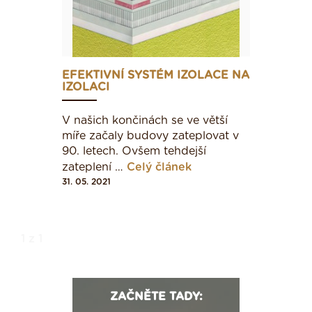
EFEKTIVNÍ SYSTÉM IZOLACE NA
IZOLACI
V našich končinách se ve větší
míře začaly budovy zateplovat v
90. letech. Ovšem tehdejší
zateplení …
Celý článek
31. 05. 2021
1 z 1
ZAČNĚTE TADY: