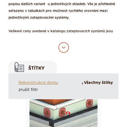
popisu dalších variant u jednotlivých skladeb. Vše je přehledně
seřazeno v tabulkách pro možnost rychlého srovnání mezi
jednotlivými zateplovacími systémy.
Veškeré ceny uvedené v katalogu zateplovacích systémů jsou
uvedeny jako základní ceníkové.
Obsahová stránka Katalogu zateplovacích
systémů, uvedený popis atributů jednotlivých
ŠTÍTKY
materiálů a výrobků zařazených do Katalogu
zateplovacích systémů odpovídá
Rekonstrukce domu
Všechny štítky
charakteristikám, které prezentují výrobci izolací
zrušit filtr
na webových stránkách nebo v tištěných volně
dostupných dokumentech. Dále viz
podmínky
užívání
internetového portálu Izolace-Info.
Více informací k zveřejnění loga a odkazů
na Vaše výrobky.