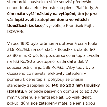
standardů souviselo a stále souvisí především s
cenou tepla a efektivností zateplení. Platí tedy, že
čím máte vyšší náklady na vytápění, tím je pro
vás lepší zvolit zateplení domu ve větších
tloušťkách izolace,
“ vysvětluje František Fajt z
ISOVERu.
V roce 1990 byla průměrná dotovaná cena tepla
31,5 Kčs/GJ, na což stačila tloušťka izolantu 50
až 80 mm. O pět let později se cena tepla zvedla
na 163 Kč/GJ a postupně rostla dál a dál. V
současnosti činí již 589 Kč/GJ. „Aby tedy bylo
dosaženo co největší efektivity zateplení v
poměru k ceně tepla, pohybují se dnešní
standardy zateplení od
140 do 200 mm tloušťky
izolantu,
v případě pasivních domů je to až 300
mm,“ upřesňuje František Fajt. Co však dělat,
pokud dům sice zateplený máte, ale jen slabou