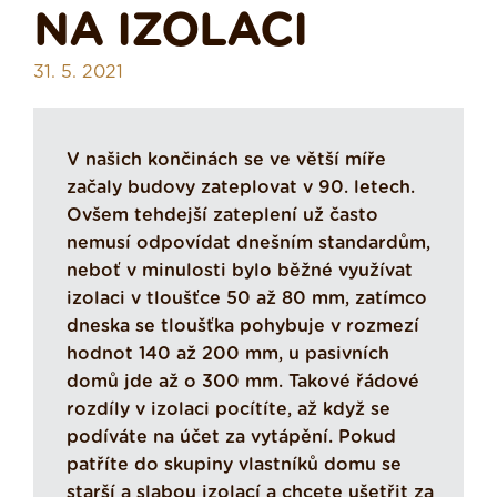
NA IZOLACI
31. 5. 2021
V našich končinách se ve větší míře
začaly budovy zateplovat v 90. letech.
Ovšem tehdejší zateplení už často
nemusí odpovídat dnešním standardům,
neboť v minulosti bylo běžné využívat
izolaci v tloušťce 50 až 80 mm, zatímco
dneska se tloušťka pohybuje v rozmezí
hodnot 140 až 200 mm, u pasivních
domů jde až o 300 mm. Takové řádové
rozdíly v izolaci pocítíte, až když se
podíváte na účet za vytápění. Pokud
patříte do skupiny vlastníků domu se
starší a slabou izolací a chcete ušetřit za