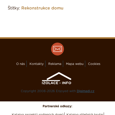
Štítky:
Rekonstrukce domu
O nás
Kontakty
Reklama
Mapa webu
Cookies
Copyright 2008-2026 Enjoyed with
Digimadi.cz
Partnerské odkazy:
Katalog projektů rodinných domů
Katalog střešních krytin