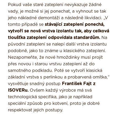
Pokud vaše staré zateplení nevykazuje žádné
vady, je možné si jej ponechat, a vyhnout se tak
jeho nákladné demontáži a následně likvidaci. „V
tomto případě se
stávající zateplení ponechá,
vytvoří se nová vrstva izolantu tak, aby celková
tloušťka zateplení odpovídala standardům.
Na
původní zateplení se nalepí další vrstva izolantu
podobně, jako to známe u klasického zateplení.
Nezapomeňte, že nové hmoždinky musí projít
přes novou i starou vrstvu zateplení až do
samotného podkladu. Poté se vytvoří klasická
základní vrstva s perlinkou a probarvená omítka,“
vysvětluje snadný postup
František Fajt z
ISOVERu.
Ovšem každý výrobce má svá
technologická specifika, jako je například
speciální způsob pro kotvení, proto je dobré
respektovat jejich postupy.