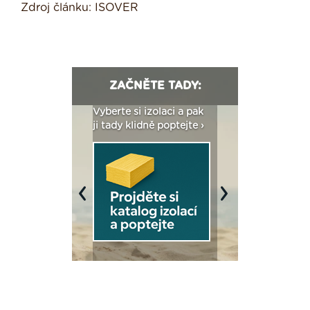
Zdroj článku: ISOVER
ZAČNĚTE TADY:
: Fasády ETICS a
Vyberte si izolaci a pak
Vytvořte si vizualiz
dstatné v kostce ›
ji tady klidně poptejte ›
fasády ›
Previous
Next