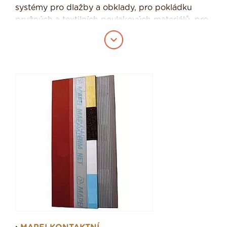
systémy pro dlažby a obklady, pro pokládku
pružných a textilních povlakových materiálů, pro
průmyslové podlahy, akustickou izolaci, Také
nabízí ucelený sortiment pro zateplení domů.
Kromě toho společnost Mapei s.r.o. vytvořila po
celém světě síť obchodně technických kanceláří,
kde nabízí hodnotný technický servis pro
projektanty a profesionální realizační firmy.
Mapei.cz nabízí systémy
- systémy pro pokládku obkladů a dlažby z
keramiky a přírodního kamene, lze využít:
napokládku stávající podlahy, podlahy s
podlahovým vytápěním, tenkovrstvých obkladů a
dlažeb, dlažeb z keramiky a přírodního kamene,
systémy pro akustickou izolaci, obklady a dlažby
vystavených chemickým vlivům a další
- systémy pro pokládku pružných a textilních