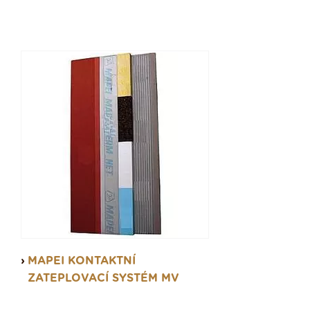
- systémy pro akustickou izolaci – systém pro
snížení kročejového hluku ve shodě s domácími
směrnicemi a podlahový systém pro akustickou
izolaci proti kročejovému
- systémy pro stavebnictví – systémy pro opravu
zděných budov, poškozeného zdiva s použitím
prodyšné malty, pro opravy historických budov,
kontaktní zateplovací systém, konstrukční
zpevnění systémem FRP na zvýšení smykové
pevnosti spojovacích panelů, dekorativní
povrchová úprava, úpravu průmyslových podlah
atd.
- systémy pro konstrukční zpevnění – pro
zpevnění historických budov, konstrukční
zpevnění čedičovými vlákny konstrukční
MAPEI KONTAKTNÍ
zpevnění systémem FRP.
ZATEPLOVACÍ SYSTÉM MV
- systému na opravu zdiva – pro opravu
poškozeného zdiva s použitím prodyšné malty,