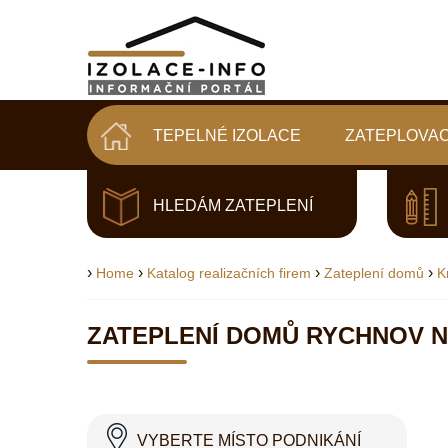
TEPELNÉ IZOLACE
ZATEPLOVAC
HLEDÁM ZATEPLENÍ
›
›
›
›
Home
Katalog realizačních firem
Zateplení domů
K
ZATEPLENÍ DOMŮ RYCHNOV 
VYBERTE MÍSTO PODNIKÁNÍ