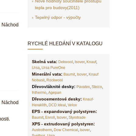
Nové hodnoty součinitele prostupu
tepla pro budovy(2011)
Tepelný odpor - výpočty
Náchod
RYCHLÉ HLEDÁNÍ V KATALOGU
Skelná vata:
Dekwool
,
Isover
,
Knauf
,
Ursa
,
Ursa PureOne
Minerální vata:
Baumit
,
Isover
,
Knauf
Nobasil
,
Rockwool
Dřevovláknité desky
:
Pavatex
,
Steico
,
Inthermo
,
Agepan
Dřevocementové desky:
Knauf-
Náchod
Heraklith
,
DCD Ideal
,
Velox
EPS - expandovaný polystyren:
Baumit
,
Enroll
,
Isover
,
Styrotrade
osti.
XPS - extrudovaný polystyren:
Austrotherm
,
Dow Chemical
,
Isover
,
Synthos
,
Ursa