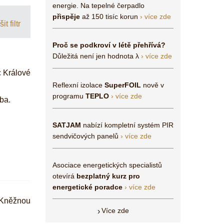
energie. Na tepelné čerpadlo
přispěje
až 150 tisíc korun
› více zde
it filtr
Proč se podkroví v létě přehřívá?
Důležitá není jen hodnota λ
› více zde
 Králové
Reflexní izolace
SuperFOIL
nově v
programu
TEPLO
› více zde
ba.
SATJAM
nabízí kompletní systém PIR
sendvičových panelů
› více zde
Asociace energetických specialistů
otevírá
bezplatný kurz pro
energetické poradce
› více zde
 Kněžnou
Více zde