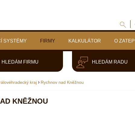
Í SYSTÉMY
FIRMY
KALKULÁTOR
O ZATEP
HLEDÁM FIRMU
HLEDÁM RADU
›
rálovéhradecký kraj
Rychnov nad Kněžnou
NAD KNĚŽNOU