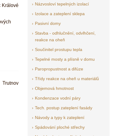
Názvosloví tepelných izolací
 Králové
Izolace a zateplení sklepa
ových
Pasivní domy
Stavba - odhlučnění, odvlhčení,
reakce na oheň
Součinitel prostupu tepla
Tepelné mosty a plísně v domu
Paropropustnost a difúze
Třídy reakce na oheň u materiálů
Trutnov
Objemová hmotnost
Kondenzace vodní páry
Tech. postup zateplení fasády
Návody a typy k zateplení
Spádování ploché střechy