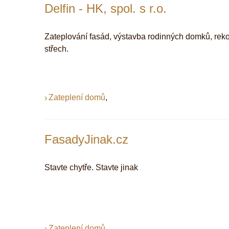
Delfin - HK, spol. s r.o.
Zateplování fasád, výstavba rodinných domků, reko
střech.
Zateplení domů
,
FasadyJinak.cz
Stavte chytře. Stavte jinak
Zateplení domů
,