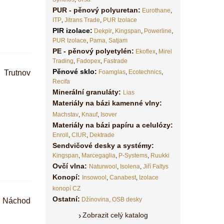
PUR - pěnový polyuretan:
Eurothane
,
ITP
,
Jitrans Trade
,
PUR Izolace
PIR izolace
:
Dekpir
,
Kingspan
,
Powerline
,
PUR Izolace
,
Pama,
Satjam
PE - pěnový polyetylén:
Ekoflex
,
Mirel
Trading
,
Fadopex
,
Fastrade
Pěnové sklo
:
Trutnov
Foamglas
,
Ecotechnics
,
Recifa
Minerální granuláty:
Lias
Materiály na bázi kamenné vlny:
Machstav
,
Knauf
,
Isover
Materiály na bázi papíru a celulózy:
Enroll
,
CIUR
,
Dektrade
Sendvičové desky a systémy:
Kingspan
,
Marcegaglia
,
P-Systems
,
Ruukki
Ovčí vlna:
Naturwool
,
Isolena
,
Jiří Faltys
Konopí:
Insowool
,
Canabest
,
Izolace
konopí CZ
Ostatní:
Džínovina,
OSB desky
Náchod
Zobrazit celý katalog