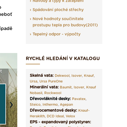
Návody a typy k zateplení
o
Spádování ploché střechy
 neboť
Nové hodnoty součinitele
prostupu tepla pro budovy(2011)
řípadě
Tepelný odpor - výpočty
RYCHLÉ HLEDÁNÍ V KATALOGU
t
Seriál: Fasády ETICS a
Vyberte si izolaci a pak
Vytvořte
Skelná vata:
Dekwool
,
Isover
,
Knauf
,
vše podstatné v kostce ›
ji tady klidně poptejte ›
fasády ›
Ursa
,
Ursa PureOne
Minerální vata:
Baumit
,
Isover
,
Knauf
Nobasil
,
Rockwool
Dřevovláknité desky
:
Pavatex
,
Steico
,
Inthermo
,
Agepan
Next
Dřevocementové desky:
Knauf-
Heraklith
,
DCD Ideal
,
Velox
EPS - expandovaný polystyren: