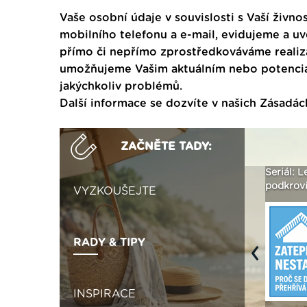
Vaše osobní údaje v souvislosti s Vaší živnos
mobilního telefonu a e-mail, evidujeme a u
přímo či nepřímo zprostředkováváme realiza
umožňujeme Vašim aktuálním nebo potenciál
jakýchkoliv problémů.
Další informace se dozvíte v našich
Zásadác
ZAČNĚTE TADY:
ak
Vytvořte si vizualizaci
Není polystyren? My ho
Seriál: L
 ›
fasády ›
seženeme! ›
podkroví
VYZKOUŠEJTE
RADY & TIPY
Previous
INSPIRACE