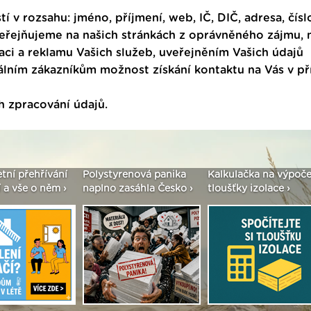
tí v rozsahu: jméno, příjmení, web, IČ, DIČ, adresa, čísl
veřejňujeme na našich stránkách z oprávněného zájmu,
ci a reklamu Vašich služeb, uveřejněním Vašich údajů
ním zákazníkům možnost získání kontaktu na Vás v p
h zpracování údajů
.
etní přehřívání
Polystyrenová panika
Kalkulačka na výpoče
 a vše o něm ›
naplno zasáhla Česko ›
tloušťky izolace ›