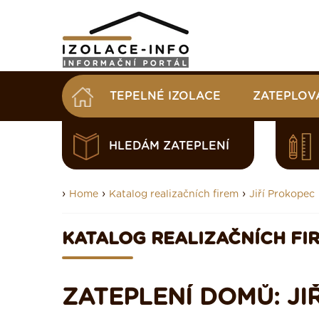
TEPELNÉ IZOLACE
ZATEPLOV
HLEDÁM ZATEPLENÍ
›
›
›
Home
Katalog realizačních firem
Jiří Prokopec
KATALOG REALIZAČNÍCH FI
ZATEPLENÍ DOMŮ: JI