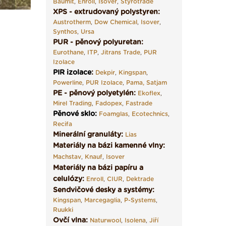
Baumit
,
Enroll
,
Isover
,
Styrotrade
XPS - extrudovaný polystyren:
Austrotherm
,
Dow Chemical
,
Isover
,
Synthos
,
Ursa
PUR - pěnový polyuretan:
Eurothane
,
ITP
,
Jitrans Trade
,
PUR
Izolace
PIR izolace
:
Dekpir
,
Kingspan
,
Powerline
,
PUR Izolace
,
Pama,
Satjam
PE - pěnový polyetylén:
Ekoflex
,
Mirel Trading
,
Fadopex
,
Fastrade
Pěnové sklo
:
Foamglas
,
Ecotechnics
,
Recifa
Minerální granuláty:
Lias
Materiály na bázi kamenné vlny:
Machstav
,
Knauf
,
Isover
Materiály na bázi papíru a
celulózy:
Enroll
,
CIUR
,
Dektrade
Sendvičové desky a systémy:
Kingspan
,
Marcegaglia
,
P-Systems
,
Ruukki
Ovčí vlna:
Naturwool
,
Isolena
,
Jiří