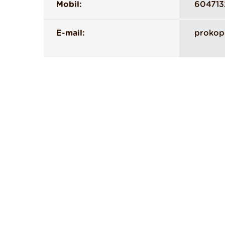
Mobil:
604713
E-mail:
prokop