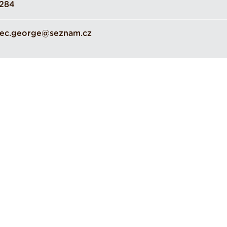
284
ec.george@seznam.cz