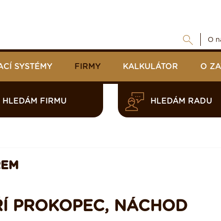
O n
ACÍ SYSTÉMY
FIRMY
KALKULÁTOR
O Z
HLEDÁM FIRMU
HLEDÁM RADU
REM
ŘÍ PROKOPEC, NÁCHOD